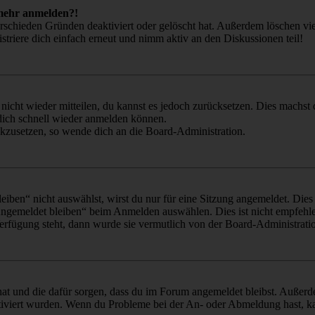
t mehr anmelden?!
rschieden Gründen deaktiviert oder gelöscht hat. Außerdem löschen vie
triere dich einfach erneut und nimm aktiv an den Diskussionen teil!
 nicht wieder mitteilen, du kannst es jedoch zurücksetzen. Dies machs
 dich schnell wieder anmelden können.
ückzusetzen, so wende dich an die Board-Administration.
en“ nicht auswählst, wirst du nur für eine Sitzung angemeldet. Dies
Angemeldet bleiben“ beim Anmelden auswählen. Dies ist nicht empfehle
Verfügung steht, dann wurde sie vermutlich von der Board-Administratio
 hat und die dafür sorgen, dass du im Forum angemeldet bleibst. Außer
tiviert wurden. Wenn du Probleme bei der An- oder Abmeldung hast, ka