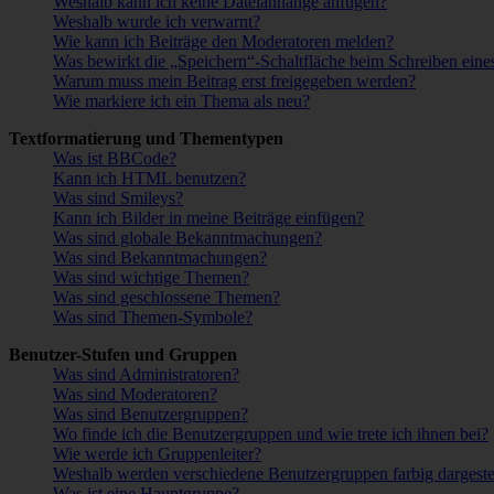
Weshalb kann ich keine Dateianhänge anfügen?
Weshalb wurde ich verwarnt?
Wie kann ich Beiträge den Moderatoren melden?
Was bewirkt die „Speichern“-Schaltfläche beim Schreiben eine
Warum muss mein Beitrag erst freigegeben werden?
Wie markiere ich ein Thema als neu?
Textformatierung und Thementypen
Was ist BBCode?
Kann ich HTML benutzen?
Was sind Smileys?
Kann ich Bilder in meine Beiträge einfügen?
Was sind globale Bekanntmachungen?
Was sind Bekanntmachungen?
Was sind wichtige Themen?
Was sind geschlossene Themen?
Was sind Themen-Symbole?
Benutzer-Stufen und Gruppen
Was sind Administratoren?
Was sind Moderatoren?
Was sind Benutzergruppen?
Wo finde ich die Benutzergruppen und wie trete ich ihnen bei?
Wie werde ich Gruppenleiter?
Weshalb werden verschiedene Benutzergruppen farbig dargestel
Was ist eine Hauptgruppe?