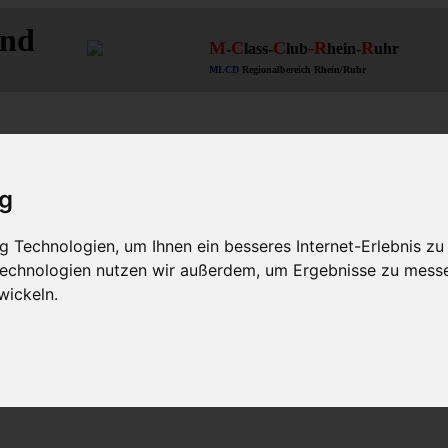
and
M
C
C
-R
R
-
lass-
lub
hein-
uhr
MLCD
Regionalbereich Rhein/Ruhr
ig
 Technologien, um Ihnen ein besseres Internet-Erlebnis zu
 Technologien nutzen wir außerdem, um Ergebnisse zu mess
n
wickeln.