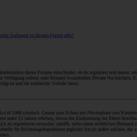
tische Anfragen zu diesem Forum gibt?
istration dieses Forums entscheidet, ob du registriert sein musst, um Be
zur Verfügung stehen: zum Beispiel Avatarbilder, Private Nachrichten, 
igt ist und dir zahlreiche Vorteile bietet.
t of 1998 (deutsch: Gesetz zum Schutz der Privatsphäre von Kindern i
ern unter 13 Jahren erheben, hierzu die Zustimmung der Eltern bezieh
dich zu registrieren versuchst, zutrifft, ziehe einen rechtlichen Beista
stelle für Rechtsangelegenheiten jeglicher Art ist; außer solchen, die
erden.