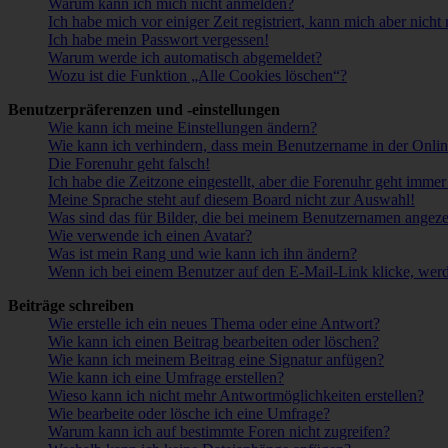
Warum kann ich mich nicht anmelden?
Ich habe mich vor einiger Zeit registriert, kann mich aber nich
Ich habe mein Passwort vergessen!
Warum werde ich automatisch abgemeldet?
Wozu ist die Funktion „Alle Cookies löschen“?
Benutzerpräferenzen und -einstellungen
Wie kann ich meine Einstellungen ändern?
Wie kann ich verhindern, dass mein Benutzername in der Onlin
Die Forenuhr geht falsch!
Ich habe die Zeitzone eingestellt, aber die Forenuhr geht immer
Meine Sprache steht auf diesem Board nicht zur Auswahl!
Was sind das für Bilder, die bei meinem Benutzernamen angez
Wie verwende ich einen Avatar?
Was ist mein Rang und wie kann ich ihn ändern?
Wenn ich bei einem Benutzer auf den E-Mail-Link klicke, werd
Beiträge schreiben
Wie erstelle ich ein neues Thema oder eine Antwort?
Wie kann ich einen Beitrag bearbeiten oder löschen?
Wie kann ich meinem Beitrag eine Signatur anfügen?
Wie kann ich eine Umfrage erstellen?
Wieso kann ich nicht mehr Antwortmöglichkeiten erstellen?
Wie bearbeite oder lösche ich eine Umfrage?
Warum kann ich auf bestimmte Foren nicht zugreifen?