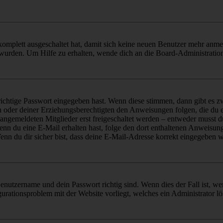
 komplett ausgeschaltet hat, damit sich keine neuen Benutzer mehr anm
 wurden. Um Hilfe zu erhalten, wende dich an die Board-Administratio
richtige Passwort eingegeben hast. Wenn diese stimmen, dann gibt es
ern oder deiner Erziehungsberechtigten den Anweisungen folgen, die du e
 angemeldeten Mitglieder erst freigeschaltet werden – entweder musst du
. Wenn du eine E-Mail erhalten hast, folge den dort enthaltenen Anweis
nn du dir sicher bist, dass deine E-Mail-Adresse korrekt eingegeben w
Benutzername und dein Passwort richtig sind. Wenn dies der Fall ist, w
igurationsproblem mit der Website vorliegt, welches ein Administrator l