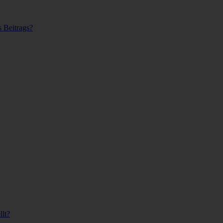
s Beitrags?
lt?