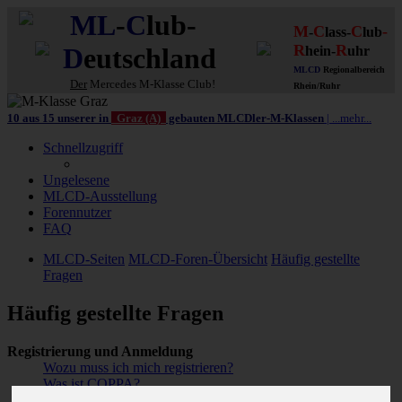
ML
-
C
lub-
M
C
C
-
-
lass-
lub
R
R
D
eutschland
hein-
uhr
MLCD
Regionalbereich
Der
Mercedes M-Klasse Club!
Rhein/Ruhr
10 aus 15 unserer in
Graz (A)
gebauten MLCDler-M-Klassen
| ...mehr...
Schnellzugriff
Ungelesene
MLCD-Ausstellung
Forennutzer
FAQ
MLCD-Seiten
MLCD-Foren-Übersicht
Häufig gestellte
Fragen
Häufig gestellte Fragen
Registrierung und Anmeldung
Wozu muss ich mich registrieren?
Was ist COPPA?
Warum kann ich mich nicht registrieren?