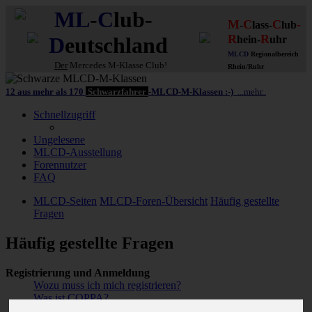
ML
-
C
lub-
M
C
C
-
-
lass-
lub
R
R
D
eutschland
hein-
uhr
MLCD
Regionalbereich
Der
Mercedes M-Klasse Club!
Rhein/Ruhr
12 aus mehr als 170
Schwarzfahrer
-MLCD-M-Klassen :-)
...mehr..
Schnellzugriff
Ungelesene
MLCD-Ausstellung
Forennutzer
FAQ
MLCD-Seiten
MLCD-Foren-Übersicht
Häufig gestellte
Fragen
Häufig gestellte Fragen
Registrierung und Anmeldung
Wozu muss ich mich registrieren?
Was ist COPPA?
Warum kann ich mich nicht registrieren?