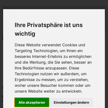
ML
-
C
lub-
M
C
-
lass-
C
-R
lub
hein-
D
eutschland
R
uhr
Ihre Privatsphäre ist uns
MLCD
Der
Mercedes M-Klasse Club!
Regionalbereich
Rhein/Ruhr
wichtig
10 aus mehr als 110
8-Zylinder
-MLCD-M-Klassen
...mehr...
Diese Website verwendet Cookies und
Schnellzugriff
Targeting Technologien, um Ihnen ein
Ungelesene
besseres Internet-Erlebnis zu ermöglichen
MLCD-Ausstellung
und die Werbung, die Sie sehen, besser an
Forennutzer
Ihre Bedürfnisse anzupassen. Diese
FAQ
Technologien nutzen wir außerdem, um
MLCD-Seiten
MLCD-Foren-Übersicht
Ergebnisse zu messen, um zu verstehen,
woher unsere Besucher kommen oder um
Alle Cookies des Boards löschen
unsere Website weiter zu entwickeln.
Bist du dir sicher, dass du alle Cookies des Boards löschen
möchtest?
Alle akzeptieren
Einstellungen ändern