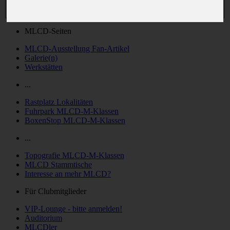
MLCD-Seiten
MLCD-Ausstellung Fan-Artikel
Galerie(n)
Werkstätten
...
Rastplatz Lokalitäten
Fuhrpark MLCD-M-Klassen
BoxenStop MLCD-M-Klassen
...
Topografie MLCD-M-Klassen
MLCD Stammtische
Interesse an mehr MLCD?
Für Clubmitglieder
VIP-Lounge - bitte anmelden!
Auditorium
MLCDler