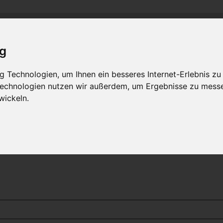
and
M
C
C
-R
R
-
lass-
lub
hein-
uhr
MLCD
Regionalbereich Rhein/Ruhr
ig
 Technologien, um Ihnen ein besseres Internet-Erlebnis zu
 Technologien nutzen wir außerdem, um Ergebnisse zu mess
wickeln.