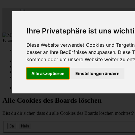
ML
-
C
lub-
D
eutschl
Der
Mercedes M-Klasse Club!
Ihre Privatsphäre ist uns wicht
10 unserer W164
MLCD
-M-Klassen
aus
2009
und
2010
...mehr...
Diese Website verwendet Cookies und Targeting
Schnellzugriff
besser an Ihre Bedürfnisse anzupassen. Diese
kommen oder um unsere Website weiter zu ent
Ungelesene
MLCD-Ausstellung
Forennutzer
Alle akzeptieren
Einstellungen ändern
FAQ
MLCD-Seiten
MLCD-Foren-Übersicht
Alle Cookies des Boards löschen
Bist du dir sicher, dass du alle Cookies des Boards löschen möchtest?