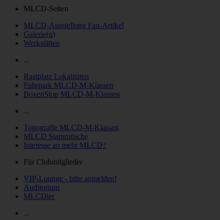
MLCD-Seiten
MLCD-Ausstellung Fan-Artikel
Galerie(n)
Werkstätten
...
Rastplatz Lokalitäten
Fuhrpark MLCD-M-Klassen
BoxenStop MLCD-M-Klassen
...
Topografie MLCD-M-Klassen
MLCD Stammtische
Interesse an mehr MLCD?
Für Clubmitglieder
VIP-Lounge - bitte anmelden!
Auditorium
MLCDler
...