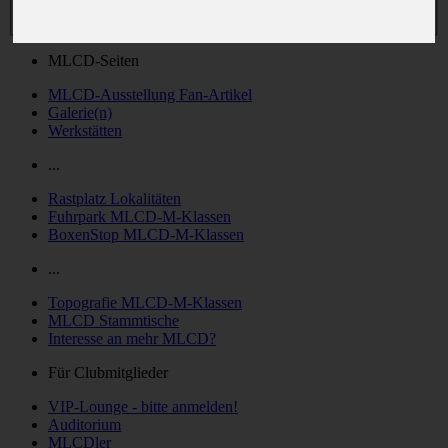
MLCD-Seiten
MLCD-Ausstellung Fan-Artikel
Galerie(n)
Werkstätten
...
Rastplatz Lokalitäten
Fuhrpark MLCD-M-Klassen
BoxenStop MLCD-M-Klassen
...
Topografie MLCD-M-Klassen
MLCD Stammtische
Interesse an mehr MLCD?
Für Clubmitglieder
VIP-Lounge - bitte anmelden!
Auditorium
MLCDler