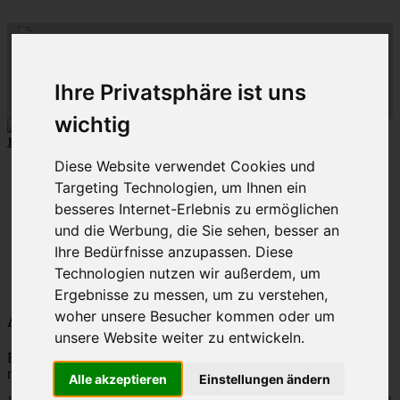
ML
-
C
lub-
M
C
-
lass-
C
-R
lub
hein-
D
eutschland
R
uhr
Ihre Privatsphäre ist uns
MLCD
Der
Mercedes M-Klasse Club!
Regionalbereich
Rhein/Ruhr
wichtig
10 unserer W164
MLCD
-M-Klassen
aus
2009
und
2010
...mehr...
Diese Website verwendet Cookies und
Schnellzugriff
Targeting Technologien, um Ihnen ein
Ungelesene
besseres Internet-Erlebnis zu ermöglichen
MLCD-Ausstellung
und die Werbung, die Sie sehen, besser an
Forennutzer
Ihre Bedürfnisse anzupassen. Diese
FAQ
Technologien nutzen wir außerdem, um
MLCD-Seiten
MLCD-Foren-Übersicht
Ergebnisse zu messen, um zu verstehen,
woher unsere Besucher kommen oder um
Alle Cookies des Boards löschen
unsere Website weiter zu entwickeln.
Bist du dir sicher, dass du alle Cookies des Boards löschen
möchtest?
Alle akzeptieren
Einstellungen ändern