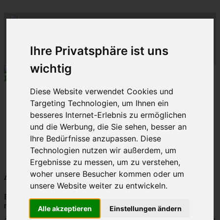
ML
-
C
lub-
M
C
-
lass-
C
-R
lub
hein-
D
eutschland
R
uhr
Ihre Privatsphäre ist uns
MLCD
Der
Mercedes M-Klasse Club!
Regionalbereich
Rhein/Ruhr
wichtig
10 aus 27
MLCD
-M-Klassen in
Grün
...mehr...
Diese Website verwendet Cookies und
Schnellzugriff
Targeting Technologien, um Ihnen ein
Ungelesene
besseres Internet-Erlebnis zu ermöglichen
MLCD-Ausstellung
und die Werbung, die Sie sehen, besser an
Forennutzer
Ihre Bedürfnisse anzupassen. Diese
FAQ
Technologien nutzen wir außerdem, um
MLCD-Seiten
MLCD-Foren-Übersicht
Ergebnisse zu messen, um zu verstehen,
woher unsere Besucher kommen oder um
Alle Cookies des Boards löschen
unsere Website weiter zu entwickeln.
Bist du dir sicher, dass du alle Cookies des Boards löschen
möchtest?
Alle akzeptieren
Einstellungen ändern