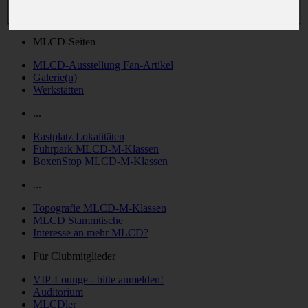
MLCD-Seiten
MLCD-Ausstellung Fan-Artikel
Galerie(n)
Werkstätten
...
Rastplatz Lokalitäten
Fuhrpark MLCD-M-Klassen
BoxenStop MLCD-M-Klassen
...
Topografie MLCD-M-Klassen
MLCD Stammtische
Interesse an mehr MLCD?
Für Clubmitglieder
VIP-Lounge - bitte anmelden!
Auditorium
MLCDler