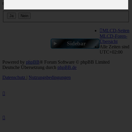
möchtest?
MLCD-Seiten
MLCD-Foren-
Übersicht
Sidebar
Alle Zeiten sind
UTC+02:00
Powered by
phpBB
® Forum Software © phpBB Limited
Deutsche Übersetzung durch
phpBB.de
Datenschutz
|
Nutzungsbedingungen