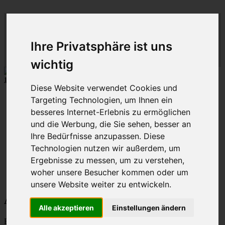
ML
-
C
lub-
M
C
-
lass-
C
-R
lub
hein-
D
eutschland
Ihre Privatsphäre ist uns
R
uhr
MLCD
Der
Mercedes M-Klasse Club!
Regionalbereich
wichtig
Rhein/Ruhr
10 aus 75 MLCD-M-Klassen der
Baureihe W164
...mehr...
Diese Website verwendet Cookies und
Schnellzugriff
Targeting Technologien, um Ihnen ein
besseres Internet-Erlebnis zu ermöglichen
Ungelesene
und die Werbung, die Sie sehen, besser an
MLCD-Ausstellung
Ihre Bedürfnisse anzupassen. Diese
Forennutzer
Technologien nutzen wir außerdem, um
FAQ
Ergebnisse zu messen, um zu verstehen,
MLCD-Seiten
MLCD-Foren-Übersicht
woher unsere Besucher kommen oder um
unsere Website weiter zu entwickeln.
Alle Cookies des Boards löschen
Alle akzeptieren
Einstellungen ändern
Bist du dir sicher, dass du alle Cookies des Boards löschen