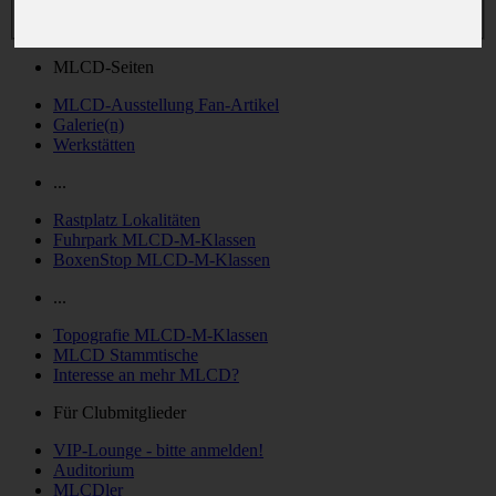
MLCD-Seiten
MLCD-Ausstellung Fan-Artikel
Galerie(n)
Werkstätten
...
Rastplatz Lokalitäten
Fuhrpark MLCD-M-Klassen
BoxenStop MLCD-M-Klassen
...
Topografie MLCD-M-Klassen
MLCD Stammtische
Interesse an mehr MLCD?
Für Clubmitglieder
VIP-Lounge - bitte anmelden!
Auditorium
MLCDler