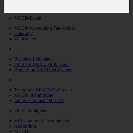
MLCD-Seiten
MLCD-Ausstellung Fan-Artikel
Galerie(n)
Werkstätten
...
Rastplatz Lokalitäten
Fuhrpark MLCD-M-Klassen
BoxenStop MLCD-M-Klassen
...
Topografie MLCD-M-Klassen
MLCD Stammtische
Interesse an mehr MLCD?
Für Clubmitglieder
VIP-Lounge - bitte anmelden!
Auditorium
MLCDler