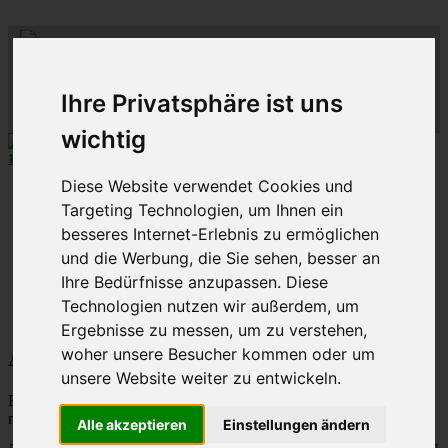
ML
-
C
lub-
M
C
-
lass-
C
-R
lub
hein-
D
eutschland
R
uhr
Ihre Privatsphäre ist uns
MLCD
Der
Mercedes M-Klasse Club!
Regionalbereich
Rhein/Ruhr
wichtig
10 aus 27
MLCD
-M-Klassen in
Grün
...mehr...
Diese Website verwendet Cookies und
Schnellzugriff
Targeting Technologien, um Ihnen ein
Ungelesene
besseres Internet-Erlebnis zu ermöglichen
MLCD-Ausstellung
und die Werbung, die Sie sehen, besser an
Forennutzer
Ihre Bedürfnisse anzupassen. Diese
FAQ
Technologien nutzen wir außerdem, um
MLCD-Seiten
MLCD-Foren-Übersicht
Ergebnisse zu messen, um zu verstehen,
woher unsere Besucher kommen oder um
Alle Cookies des Boards löschen
unsere Website weiter zu entwickeln.
Bist du dir sicher, dass du alle Cookies des Boards löschen
möchtest?
Alle akzeptieren
Einstellungen ändern