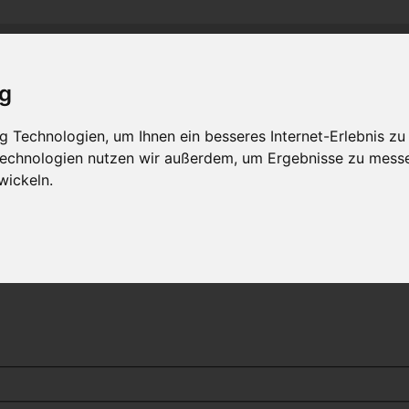
and
M
C
C
-R
R
-
lass-
lub
hein-
uhr
MLCD
Regionalbereich Rhein/Ruhr
ig
 Technologien, um Ihnen ein besseres Internet-Erlebnis zu
 Technologien nutzen wir außerdem, um Ergebnisse zu mess
wickeln.