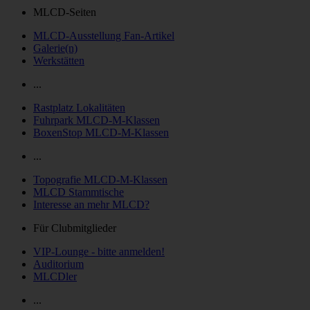
MLCD-Seiten
MLCD-Ausstellung Fan-Artikel
Galerie(n)
Werkstätten
...
Rastplatz Lokalitäten
Fuhrpark MLCD-M-Klassen
BoxenStop MLCD-M-Klassen
...
Topografie MLCD-M-Klassen
MLCD Stammtische
Interesse an mehr MLCD?
Für Clubmitglieder
VIP-Lounge - bitte anmelden!
Auditorium
MLCDler
...