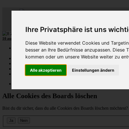
ML
-
C
lub-
D
eutschl
Der
Mercedes M-Klasse Club!
Ihre Privatsphäre ist uns wicht
10 aus mehr als 110
8-Zylinder
-MLCD-M-Klassen
...mehr...
Diese Website verwendet Cookies und Targeting
Schnellzugriff
besser an Ihre Bedürfnisse anzupassen. Diese
kommen oder um unsere Website weiter zu ent
Ungelesene
MLCD-Ausstellung
Forennutzer
Alle akzeptieren
Einstellungen ändern
FAQ
MLCD-Seiten
MLCD-Foren-Übersicht
Alle Cookies des Boards löschen
Bist du dir sicher, dass du alle Cookies des Boards löschen möchtest?