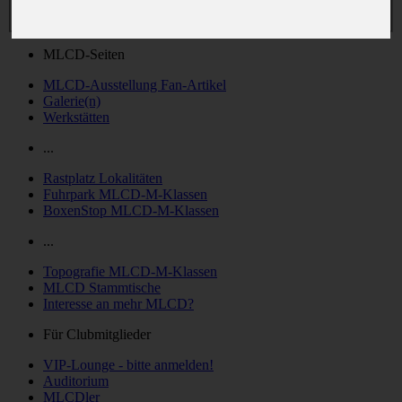
MLCD-Seiten
MLCD-Ausstellung Fan-Artikel
Galerie(n)
Werkstätten
...
Rastplatz Lokalitäten
Fuhrpark MLCD-M-Klassen
BoxenStop MLCD-M-Klassen
...
Topografie MLCD-M-Klassen
MLCD Stammtische
Interesse an mehr MLCD?
Für Clubmitglieder
VIP-Lounge - bitte anmelden!
Auditorium
MLCDler