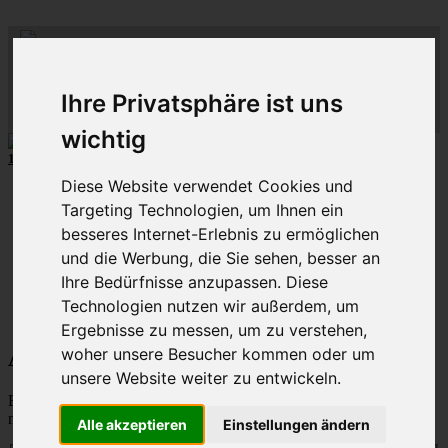
ML
-
C
lub-
M
C
-
lass-
C
-R
lub
hein-
D
eutschland
R
uhr
Ihre Privatsphäre ist uns
MLCD
Der
Mercedes M-Klasse Club!
Regionalbereich
Rhein/Ruhr
wichtig
10 unserer W164
MLCD
-M-Klassen
aus
2009
und
2010
...mehr...
Diese Website verwendet Cookies und
Schnellzugriff
Targeting Technologien, um Ihnen ein
Ungelesene
besseres Internet-Erlebnis zu ermöglichen
MLCD-Ausstellung
und die Werbung, die Sie sehen, besser an
Forennutzer
Ihre Bedürfnisse anzupassen. Diese
FAQ
Technologien nutzen wir außerdem, um
MLCD-Seiten
MLCD-Foren-Übersicht
Ergebnisse zu messen, um zu verstehen,
woher unsere Besucher kommen oder um
Alle Cookies des Boards löschen
unsere Website weiter zu entwickeln.
Bist du dir sicher, dass du alle Cookies des Boards löschen
möchtest?
Alle akzeptieren
Einstellungen ändern