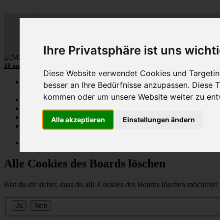
ML
-
C
lub-
D
eutschl
Der
Mercedes M-Klasse Club!
Ihre Privatsphäre ist uns wicht
10 unserer W164
MLCD
-M-Klassen
aus
2009
und
2010
...mehr...
Diese Website verwendet Cookies und Targeting
Schnellzugriff
besser an Ihre Bedürfnisse anzupassen. Diese
kommen oder um unsere Website weiter zu ent
Ungelesene
MLCD-Ausstellung
Forennutzer
Alle akzeptieren
Einstellungen ändern
FAQ
MLCD-Seiten
MLCD-Foren-Übersicht
Alle Cookies des Boards löschen
Bist du dir sicher, dass du alle Cookies des Boards löschen möchtest?