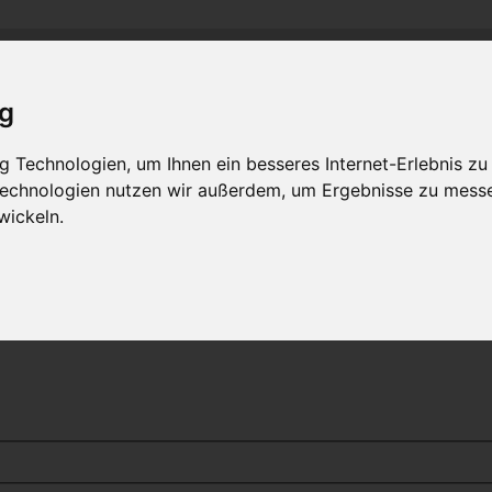
and
M
C
C
-R
R
-
lass-
lub
hein-
uhr
MLCD
Regionalbereich Rhein/Ruhr
ig
 Technologien, um Ihnen ein besseres Internet-Erlebnis zu
 Technologien nutzen wir außerdem, um Ergebnisse zu mess
wickeln.