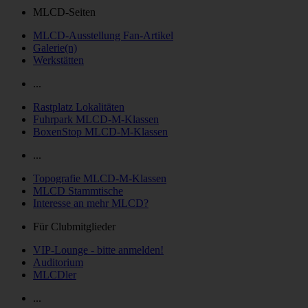
MLCD-Seiten
MLCD-Ausstellung Fan-Artikel
Galerie(n)
Werkstätten
...
Rastplatz Lokalitäten
Fuhrpark MLCD-M-Klassen
BoxenStop MLCD-M-Klassen
...
Topografie MLCD-M-Klassen
MLCD Stammtische
Interesse an mehr MLCD?
Für Clubmitglieder
VIP-Lounge - bitte anmelden!
Auditorium
MLCDler
...