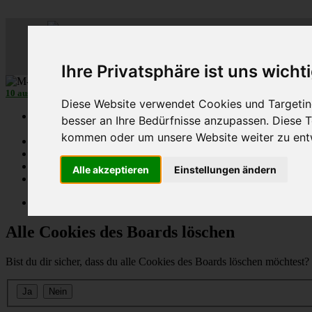
ML
-
C
lub-
D
eutschl
Der
Mercedes M-Klasse Club!
Ihre Privatsphäre ist uns wicht
10 aus 27
MLCD
-M-Klassen in
Grün
...mehr...
Diese Website verwendet Cookies und Targeting
Schnellzugriff
besser an Ihre Bedürfnisse anzupassen. Diese
kommen oder um unsere Website weiter zu ent
Ungelesene
MLCD-Ausstellung
Forennutzer
Alle akzeptieren
Einstellungen ändern
FAQ
MLCD-Seiten
MLCD-Foren-Übersicht
Alle Cookies des Boards löschen
Bist du dir sicher, dass du alle Cookies des Boards löschen möchtest?