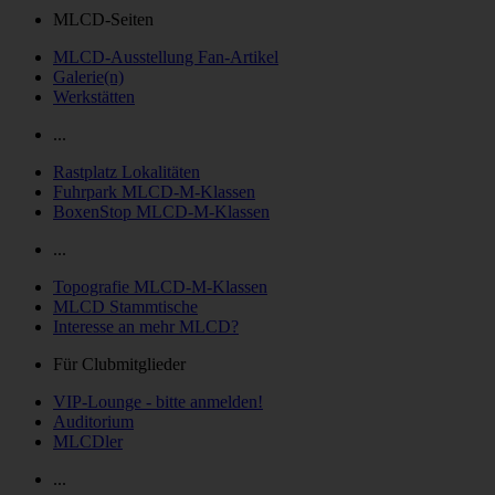
MLCD-Seiten
MLCD-Ausstellung Fan-Artikel
Galerie(n)
Werkstätten
...
Rastplatz Lokalitäten
Fuhrpark MLCD-M-Klassen
BoxenStop MLCD-M-Klassen
...
Topografie MLCD-M-Klassen
MLCD Stammtische
Interesse an mehr MLCD?
Für Clubmitglieder
VIP-Lounge - bitte anmelden!
Auditorium
MLCDler
...