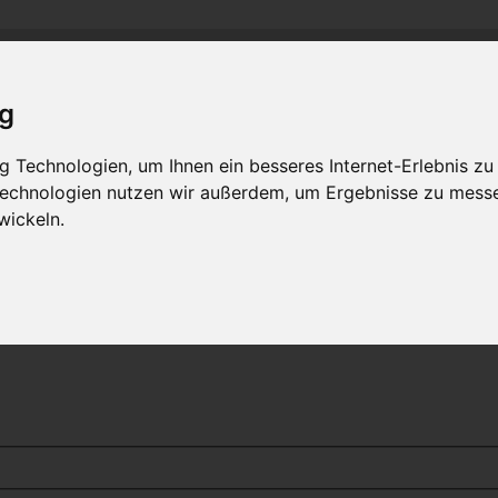
and
M
C
C
-R
R
-
lass-
lub
hein-
uhr
MLCD
Regionalbereich Rhein/Ruhr
ig
 Technologien, um Ihnen ein besseres Internet-Erlebnis zu
 Technologien nutzen wir außerdem, um Ergebnisse zu mess
wickeln.