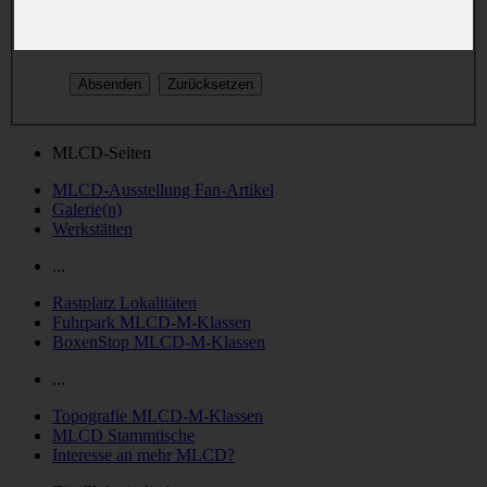
oder nachträglich in deinem persönlichen Bereich geändert.
MLCD-Seiten
MLCD-Ausstellung Fan-Artikel
Galerie(n)
Werkstätten
...
Rastplatz Lokalitäten
Fuhrpark MLCD-M-Klassen
BoxenStop MLCD-M-Klassen
...
Topografie MLCD-M-Klassen
MLCD Stammtische
Interesse an mehr MLCD?