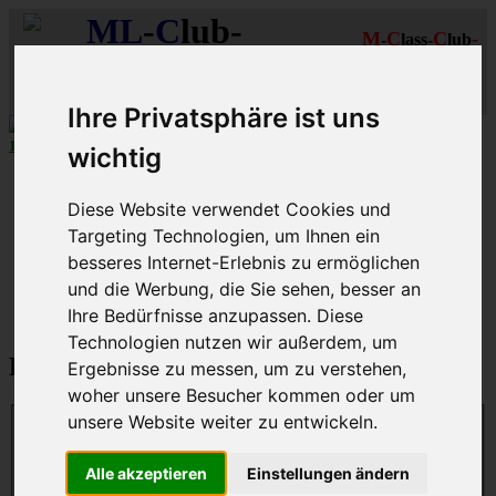
ML
-
C
lub-
M
C
C
-
-
lass-
lub
R
R
D
eutschland
hein-
uhr
MLCD
Regionalbereich
Der
Mercedes M-Klasse Club!
Rhein/Ruhr
Ihre Privatsphäre ist uns
10 aus 27
MLCD
-M-Klassen in
Grün
...mehr...
wichtig
Schnellzugriff
Diese Website verwendet Cookies und
Ungelesene
Targeting Technologien, um Ihnen ein
MLCD-Ausstellung
besseres Internet-Erlebnis zu ermöglichen
Forennutzer
FAQ
und die Werbung, die Sie sehen, besser an
Ihre Bedürfnisse anzupassen. Diese
MLCD-Seiten
MLCD-Foren-Übersicht
Technologien nutzen wir außerdem, um
Passwort zurücksetzen
Ergebnisse zu messen, um zu verstehen,
woher unsere Besucher kommen oder um
unsere Website weiter zu entwickeln.
E-Mail-Adresse:
Du musst die E-Mail-Adresse angeben, die in deinem Profil
Alle akzeptieren
Einstellungen ändern
hinterlegt ist. Diese hast du bei der Registrierung angegeben