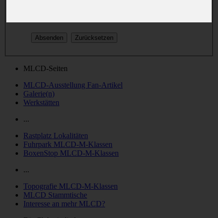
oder nachträglich in deinem persönlichen Bereich geändert.
MLCD-Seiten
MLCD-Ausstellung Fan-Artikel
Galerie(n)
Werkstätten
...
Rastplatz Lokalitäten
Fuhrpark MLCD-M-Klassen
BoxenStop MLCD-M-Klassen
...
Topografie MLCD-M-Klassen
MLCD Stammtische
Interesse an mehr MLCD?