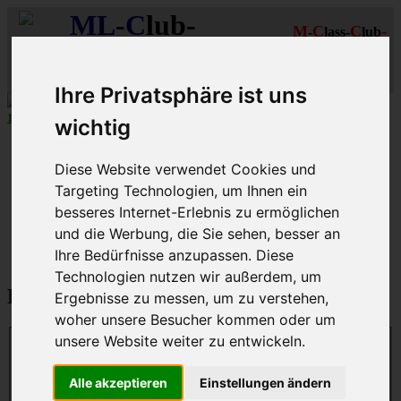
ML
-
C
lub-
M
C
C
-
-
lass-
lub
R
R
D
eutschland
hein-
uhr
MLCD
Regionalbereich
Der
Mercedes M-Klasse Club!
Rhein/Ruhr
Ihre Privatsphäre ist uns
10 aus 27
MLCD
-M-Klassen in
Grün
...mehr...
wichtig
Schnellzugriff
Diese Website verwendet Cookies und
Ungelesene
Targeting Technologien, um Ihnen ein
MLCD-Ausstellung
besseres Internet-Erlebnis zu ermöglichen
Forennutzer
FAQ
und die Werbung, die Sie sehen, besser an
Ihre Bedürfnisse anzupassen. Diese
MLCD-Seiten
MLCD-Foren-Übersicht
Technologien nutzen wir außerdem, um
Passwort zurücksetzen
Ergebnisse zu messen, um zu verstehen,
woher unsere Besucher kommen oder um
unsere Website weiter zu entwickeln.
E-Mail-Adresse:
Du musst die E-Mail-Adresse angeben, die in deinem Profil
Alle akzeptieren
Einstellungen ändern
hinterlegt ist. Diese hast du bei der Registrierung angegeben