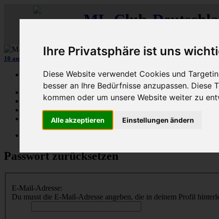
ML
-
C
lub-
D
eutschl
Der
Mercedes M-Klasse Club!
Ihre Privatsphäre ist uns wicht
10 aus 15 unserer in
Graz (A)
gebauten MLCDler-M-Klassen
| ...mehr...
Diese Website verwendet Cookies und Targeting
Schnellzugriff
besser an Ihre Bedürfnisse anzupassen. Diese
Ungelesene
kommen oder um unsere Website weiter zu ent
MLCD-Ausstellung
Forennutzer
FAQ
Alle akzeptieren
Einstellungen ändern
MLCD-Seiten
MLCD-Foren-Übersicht
Passwort zurücksetzen
E-Mail-Adresse:
Du musst die E-Mail-Adresse angeben, die in deinem Profil hinterle