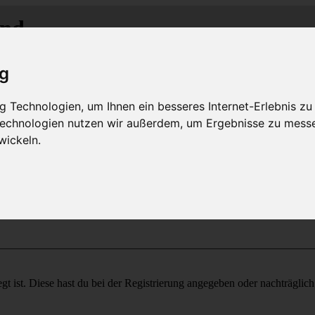
and
M
C
C
-R
R
-
lass-
lub
hein-
uhr
MLCD
Regionalbereich Rhein/Ruhr
ig
 Technologien, um Ihnen ein besseres Internet-Erlebnis zu
 Technologien nutzen wir außerdem, um Ergebnisse zu mess
wickeln.
gt ist. Diese hast du bei der Registrierung angegeben oder nachträglic