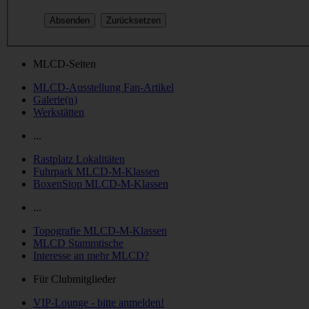
MLCD-Seiten
MLCD-Ausstellung Fan-Artikel
Galerie(n)
Werkstätten
...
Rastplatz Lokalitäten
Fuhrpark MLCD-M-Klassen
BoxenStop MLCD-M-Klassen
...
Topografie MLCD-M-Klassen
MLCD Stammtische
Interesse an mehr MLCD?
Für Clubmitglieder
VIP-Lounge - bitte anmelden!