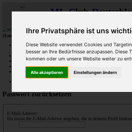
ML
-
C
lub-
D
eutschl
Der
Mercedes M-Klasse Club!
Ihre Privatsphäre ist uns wicht
10 unserer W164
MLCD
-M-Klassen
aus
2009
und
2010
...mehr...
Diese Website verwendet Cookies und Targeting
Schnellzugriff
besser an Ihre Bedürfnisse anzupassen. Diese
Ungelesene
kommen oder um unsere Website weiter zu ent
MLCD-Ausstellung
Forennutzer
FAQ
Alle akzeptieren
Einstellungen ändern
MLCD-Seiten
MLCD-Foren-Übersicht
Passwort zurücksetzen
E-Mail-Adresse:
Du musst die E-Mail-Adresse angeben, die in deinem Profil hinterle