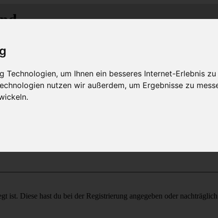
and
M
C
C
-R
R
-
lass-
lub
hein-
uhr
MLCD
Regionalbereich Rhein/Ruhr
ig
 Technologien, um Ihnen ein besseres Internet-Erlebnis zu
 Technologien nutzen wir außerdem, um Ergebnisse zu mess
wickeln.
gt ist. Diese hast du bei der Registrierung angegeben oder nachträglic