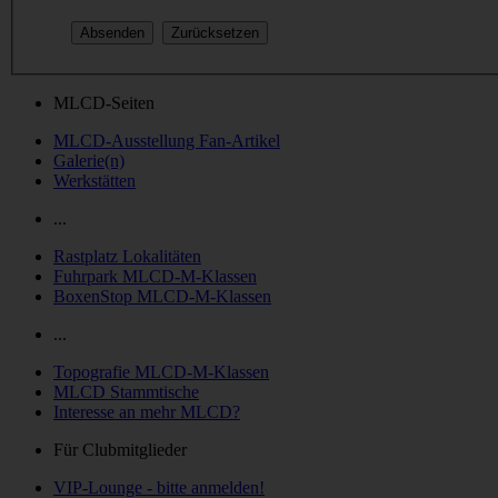
MLCD-Seiten
MLCD-Ausstellung Fan-Artikel
Galerie(n)
Werkstätten
...
Rastplatz Lokalitäten
Fuhrpark MLCD-M-Klassen
BoxenStop MLCD-M-Klassen
...
Topografie MLCD-M-Klassen
MLCD Stammtische
Interesse an mehr MLCD?
Für Clubmitglieder
VIP-Lounge - bitte anmelden!