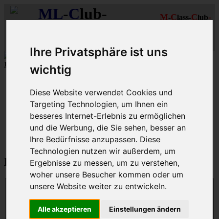
ML
-
C
lub-
M
C
C
-
-
lass-
lub
R
R
D
eutschland
hein-
uhr
MLCD
Regionalbereich
Der
Mercedes M-Klasse Club!
Rhein/Ruhr
Ihre Privatsphäre ist uns
10 aus mehr als 110
8-Zylinder
-MLCD-M-Klassen
...mehr...
wichtig
Schnellzugriff
Diese Website verwendet Cookies und
Ungelesene
Targeting Technologien, um Ihnen ein
MLCD-Ausstellung
besseres Internet-Erlebnis zu ermöglichen
Forennutzer
FAQ
und die Werbung, die Sie sehen, besser an
Ihre Bedürfnisse anzupassen. Diese
MLCD-Seiten
MLCD-Foren-Übersicht
Technologien nutzen wir außerdem, um
Passwort zurücksetzen
Ergebnisse zu messen, um zu verstehen,
woher unsere Besucher kommen oder um
unsere Website weiter zu entwickeln.
E-Mail-Adresse:
Du musst die E-Mail-Adresse angeben, die in deinem Profil
Alle akzeptieren
Einstellungen ändern
hinterlegt ist. Diese hast du bei der Registrierung angegeben