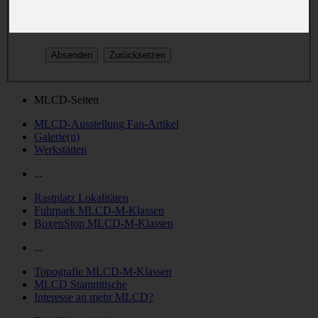
oder nachträglich in deinem persönlichen Bereich geändert.
MLCD-Seiten
MLCD-Ausstellung Fan-Artikel
Galerie(n)
Werkstätten
...
Rastplatz Lokalitäten
Fuhrpark MLCD-M-Klassen
BoxenStop MLCD-M-Klassen
...
Topografie MLCD-M-Klassen
MLCD Stammtische
Interesse an mehr MLCD?