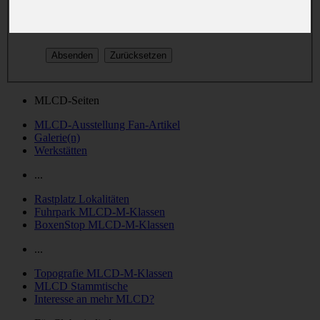
oder nachträglich in deinem persönlichen Bereich geändert.
MLCD-Seiten
MLCD-Ausstellung Fan-Artikel
Galerie(n)
Werkstätten
...
Rastplatz Lokalitäten
Fuhrpark MLCD-M-Klassen
BoxenStop MLCD-M-Klassen
...
Topografie MLCD-M-Klassen
MLCD Stammtische
Interesse an mehr MLCD?