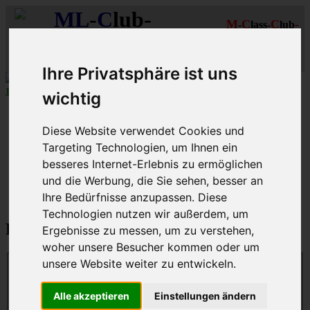
ML
-
C
lub-
M
C
C
-
-
lass-
lub
R
R
D
eutschland
hein-
uhr
MLCD
Regionalbereich
Der
Mercedes M-Klasse Club!
Rhein/Ruhr
Ihre Privatsphäre ist uns
10 aus 27
MLCD
-M-Klassen in
Grün
...mehr...
wichtig
Schnellzugriff
Diese Website verwendet Cookies und
Ungelesene
Targeting Technologien, um Ihnen ein
MLCD-Ausstellung
besseres Internet-Erlebnis zu ermöglichen
Forennutzer
FAQ
und die Werbung, die Sie sehen, besser an
Ihre Bedürfnisse anzupassen. Diese
MLCD-Seiten
MLCD-Foren-Übersicht
Technologien nutzen wir außerdem, um
Passwort zurücksetzen
Ergebnisse zu messen, um zu verstehen,
woher unsere Besucher kommen oder um
unsere Website weiter zu entwickeln.
E-Mail-Adresse:
Du musst die E-Mail-Adresse angeben, die in deinem Profil
Alle akzeptieren
Einstellungen ändern
hinterlegt ist. Diese hast du bei der Registrierung angegeben