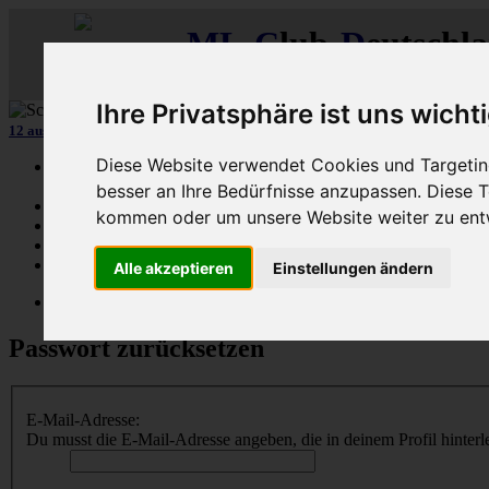
ML
-
C
lub-
D
eutschl
Der
Mercedes M-Klasse Club!
Ihre Privatsphäre ist uns wicht
12 aus mehr als 170
Schwarzfahrer
-MLCD-M-Klassen :-)
...mehr..
Diese Website verwendet Cookies und Targeting
Schnellzugriff
besser an Ihre Bedürfnisse anzupassen. Diese
Ungelesene
kommen oder um unsere Website weiter zu ent
MLCD-Ausstellung
Forennutzer
FAQ
Alle akzeptieren
Einstellungen ändern
MLCD-Seiten
MLCD-Foren-Übersicht
Passwort zurücksetzen
E-Mail-Adresse:
Du musst die E-Mail-Adresse angeben, die in deinem Profil hinterle