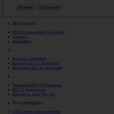
MLCD-Seiten
MLCD-Ausstellung Fan-Artikel
Galerie(n)
Werkstätten
...
Rastplatz Lokalitäten
Fuhrpark MLCD-M-Klassen
BoxenStop MLCD-M-Klassen
...
Topografie MLCD-M-Klassen
MLCD Stammtische
Interesse an mehr MLCD?
Für Clubmitglieder
VIP-Lounge - bitte anmelden!