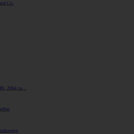
 und Co.
Bj. 2004 ca…
effen
taltungen