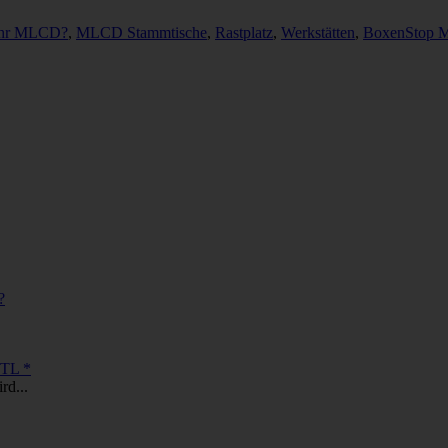
mehr MLCD?
,
MLCD Stammtische
,
Rastplatz
,
Werkstätten
,
BoxenStop 
?
ETL *
rd...