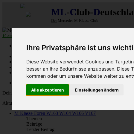
ML
-
C
lub-
D
eutschl
Der
Mercedes M-Klasse Club!
10 aus 27
MLCD
-M-Klassen in
Grün
...mehr...
Schnellzugriff
Ihre Privatsphäre ist uns wicht
Ungelesene
Diese Website verwendet Cookies und Targeting
MLCD-Ausstellung
Forennutzer
besser an Ihre Bedürfnisse anzupassen. Diese
FAQ
kommen oder um unsere Website weiter zu ent
MLCD-Seiten
MLCD-Foren-Übersicht
Alle akzeptieren
Einstellungen ändern
Dein letzter Besuch: 6. Aug 2026, 10:26
Aktuelle Zeit: 6. Aug 2026, 10:26
M-Klasse-Foren W163 W164 W166 V167
Themen
Beiträge
Letzter Beitrag