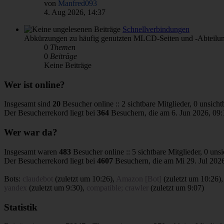
von
Manfred093
4. Aug 2026, 14:37
Schnellverbindungen
Abkürzungen zu häufig genutzten MLCD-Seiten und -Abteilu
0
Themen
0
Beiträge
Keine Beiträge
Wer ist online?
Insgesamt sind
20
Besucher online :: 2 sichtbare Mitglieder, 0 unsich
Der Besucherrekord liegt bei
364
Besuchern, die am 6. Jun 2026, 09:1
Wer war da?
Insgesamt waren
483
Besucher online :: 5 sichtbare Mitglieder, 0 un
Der Besucherrekord liegt bei
4607
Besuchern, die am Mi 29. Jul 2026
Bots:
claudebot
(
zuletzt um 10:26
),
Amazon [Bot]
(
zuletzt um 10:26
)
yandex
(
zuletzt um 9:30
),
compatible; crawler
(
zuletzt um 9:07
)
Statistik