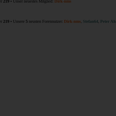
er
219
• Unser neuestes Mitglied:
Dirk-nms
er
219
• Unsere
5
neusten Forennutzer:
Dirk-nms
,
Stefan64
,
Peter Ah