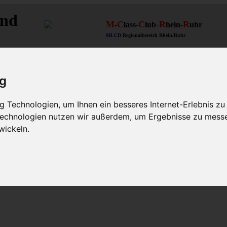
and
M
C
C
-R
R
-
lass-
lub
hein-
uhr
MLCD
Regionalbereich Rhein/Ruhr
ig
 Technologien, um Ihnen ein besseres Internet-Erlebnis zu
 Technologien nutzen wir außerdem, um Ergebnisse zu mess
wickeln.