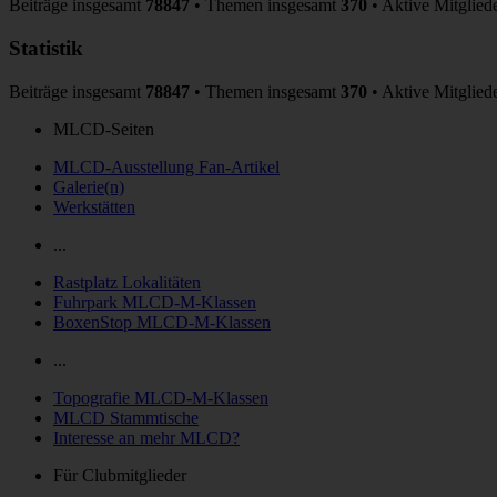
Beiträge insgesamt
78847
• Themen insgesamt
370
• Aktive Mitglied
Statistik
Beiträge insgesamt
78847
• Themen insgesamt
370
• Aktive Mitglied
MLCD-Seiten
MLCD-Ausstellung Fan-Artikel
Galerie(n)
Werkstätten
...
Rastplatz Lokalitäten
Fuhrpark MLCD-M-Klassen
BoxenStop MLCD-M-Klassen
...
Topografie MLCD-M-Klassen
MLCD Stammtische
Interesse an mehr MLCD?
Für Clubmitglieder