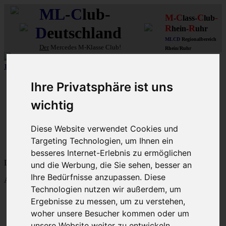
ML
-
C
lub-
M
C
C
-
-
lass-
lub
R
R
D
eutschland
hein-
uhr
MLCD
Regionalbereich
Der
Mercedes M-Klasse Club!
Rhein/Ruhr
10 aus 15 unserer in
Graz (A)
gebauten MLCDler-M-Klassen
| ...mehr...
Schnellzugriff
Ihre Privatsphäre ist uns
Ungelesene
wichtig
MLCD-Ausstellung
Forennutzer
Diese Website verwendet Cookies und
FAQ
Targeting Technologien, um Ihnen ein
MLCD-Seiten
MLCD-Foren-Übersicht
besseres Internet-Erlebnis zu ermöglichen
Dein letzter Besuch: 7. Aug 2026, 02:49
und die Werbung, die Sie sehen, besser an
Ihre Bedürfnisse anzupassen. Diese
Aktuelle Zeit: 7. Aug 2026, 02:49
Technologien nutzen wir außerdem, um
M-Klasse-Foren W163 W164 W166 V167
Ergebnisse zu messen, um zu verstehen,
Themen
woher unsere Besucher kommen oder um
Beiträge
Letzter Beitrag
unsere Website weiter zu entwickeln.