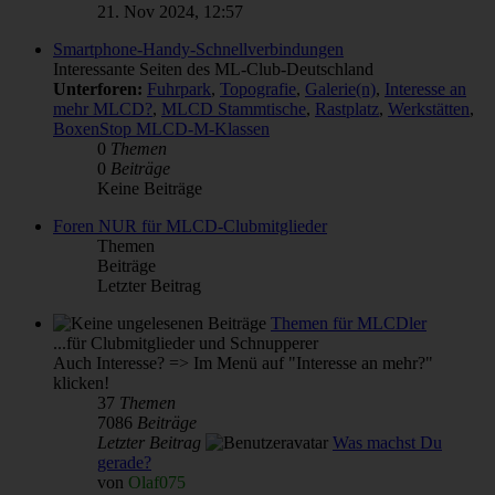
21. Nov 2024, 12:57
Smartphone-Handy-Schnellverbindungen
Interessante Seiten des ML-Club-Deutschland
Unterforen:
Fuhrpark
,
Topografie
,
Galerie(n)
,
Interesse an
mehr MLCD?
,
MLCD Stammtische
,
Rastplatz
,
Werkstätten
,
BoxenStop MLCD-M-Klassen
0
Themen
0
Beiträge
Keine Beiträge
Foren NUR für MLCD-Clubmitglieder
Themen
Beiträge
Letzter Beitrag
Themen für MLCDler
...für Clubmitglieder und Schnupperer
Auch Interesse? => Im Menü auf "Interesse an mehr?"
klicken!
37
Themen
7086
Beiträge
Letzter Beitrag
Was machst Du
gerade?
von
Olaf075