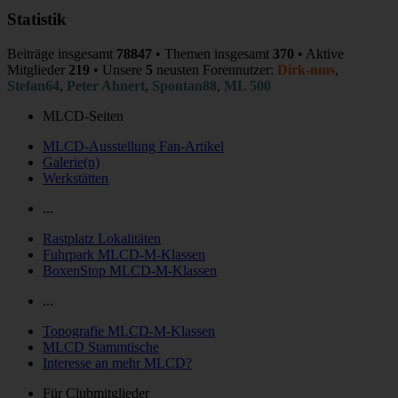
Statistik
Beiträge insgesamt
78847
• Themen insgesamt
370
• Aktive
Mitglieder
219
• Unsere
5
neusten Forennutzer:
Dirk-nms
,
Stefan64
,
Peter Ahnert
,
Spontan88
,
ML 500
MLCD-Seiten
MLCD-Ausstellung Fan-Artikel
Galerie(n)
Werkstätten
...
Rastplatz Lokalitäten
Fuhrpark MLCD-M-Klassen
BoxenStop MLCD-M-Klassen
...
Topografie MLCD-M-Klassen
MLCD Stammtische
Interesse an mehr MLCD?
Für Clubmitglieder