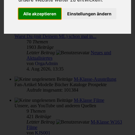
Themen für alle(s)
Alle akzeptieren
Einstellungen ändern
von & für M-Klasse- und MLCD-Interessierte
Unterforen:
M-Klasse(n) Verbrauch
,
Reparatur Wartung Pflege - Übersicht
,
Warst Du (mit Deinem ML) schon mal in...
70
Themen
1903
Beiträge
Letzter Beitrag
Neues und
Aktualisiertes
von
OrgaAdmin
4. Aug 2026, 13:35
M-Klasse-Ausstellung
Fan-Artikel Modelle Bücher Kataloge Prospekte
Aufrufe insgesamt: 101384
M-Klasse Filme
Unsere, aus YouTube und anderen Quellen
9
Themen
421
Beiträge
Letzter Beitrag
M-Klasse W163
Filme
von
KJS001