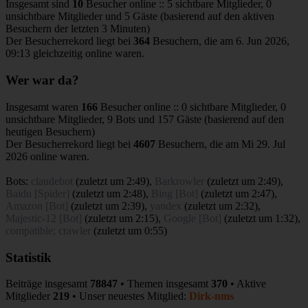
Insgesamt sind
10
Besucher online :: 5 sichtbare Mitglieder, 0
unsichtbare Mitglieder und 5 Gäste (basierend auf den aktiven
Besuchern der letzten 3 Minuten)
Der Besucherrekord liegt bei
364
Besuchern, die am 6. Jun 2026,
09:13 gleichzeitig online waren.
Wer war da?
Insgesamt waren
166
Besucher online :: 0 sichtbare Mitglieder, 0
unsichtbare Mitglieder, 9 Bots und 157 Gäste (basierend auf den
heutigen Besuchern)
Der Besucherrekord liegt bei
4607
Besuchern, die am Mi 29. Jul
2026 online waren.
Bots:
claudebot
(
zuletzt um 2:49
),
Barkrowler
(
zuletzt um 2:49
),
Baidu [Spider]
(
zuletzt um 2:48
),
Bing [Bot]
(
zuletzt um 2:47
),
Amazon [Bot]
(
zuletzt um 2:39
),
yandex
(
zuletzt um 2:32
),
Majestic-12 [Bot]
(
zuletzt um 2:15
),
Google [Bot]
(
zuletzt um 1:32
),
compatible; crawler
(
zuletzt um 0:55
)
Statistik
Beiträge insgesamt
78847
• Themen insgesamt
370
• Aktive
Mitglieder
219
• Unser neuestes Mitglied:
Dirk-nms