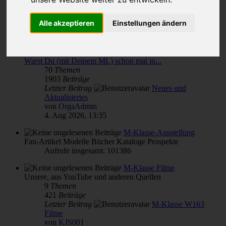
Themen für alle(s)
Alle akzeptieren
Einstellungen ändern
von & für M-Klasse- und MLCD-Interessierte
Unterforen:
M-Klasse(n) Verbrauch
,
Reparatur Wartung Pflege - Übersicht
,
Warst Du (mit Deinem ML) schon mal in...
70
Themen
1903
Beiträge
Letzter Beitrag
Neues und
Aktualisiertes
von
OrgaAdmin
4. Aug 2026, 13:35
M-Klasse-Ausstellung
Fan-Artikel Modelle Bücher Kataloge Prospekte
Aufrufe insgesamt: 101386
M-Klasse Filme
Unsere, aus YouTube und anderen Quellen
9
Themen
421
Beiträge
Letzter Beitrag
M-Klasse W163
Filme
von
KJS001