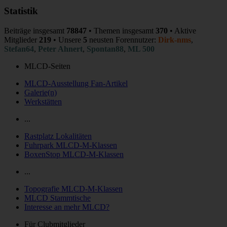
Statistik
Beiträge insgesamt
78847
• Themen insgesamt
370
• Aktive
Mitglieder
219
• Unsere
5
neusten Forennutzer:
Dirk-nms
,
Stefan64
,
Peter Ahnert
,
Spontan88
,
ML 500
MLCD-Seiten
MLCD-Ausstellung Fan-Artikel
Galerie(n)
Werkstätten
...
Rastplatz Lokalitäten
Fuhrpark MLCD-M-Klassen
BoxenStop MLCD-M-Klassen
...
Topografie MLCD-M-Klassen
MLCD Stammtische
Interesse an mehr MLCD?
Für Clubmitglieder