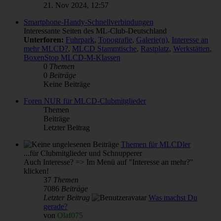
21. Nov 2024, 12:57
Smartphone-Handy-Schnellverbindungen
Interessante Seiten des ML-Club-Deutschland
Unterforen:
Fuhrpark
,
Topografie
,
Galerie(n)
,
Interesse an
mehr MLCD?
,
MLCD Stammtische
,
Rastplatz
,
Werkstätten
,
BoxenStop MLCD-M-Klassen
0
Themen
0
Beiträge
Keine Beiträge
Foren NUR für MLCD-Clubmitglieder
Themen
Beiträge
Letzter Beitrag
Themen für MLCDler
...für Clubmitglieder und Schnupperer
Auch Interesse? => Im Menü auf "Interesse an mehr?"
klicken!
37
Themen
7086
Beiträge
Letzter Beitrag
Was machst Du
gerade?
von
Olaf075