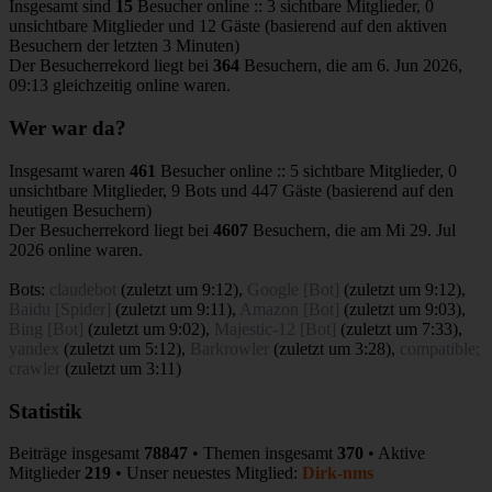
Insgesamt sind
15
Besucher online :: 3 sichtbare Mitglieder, 0
unsichtbare Mitglieder und 12 Gäste (basierend auf den aktiven
Besuchern der letzten 3 Minuten)
Der Besucherrekord liegt bei
364
Besuchern, die am 6. Jun 2026,
09:13 gleichzeitig online waren.
Wer war da?
Insgesamt waren
461
Besucher online :: 5 sichtbare Mitglieder, 0
unsichtbare Mitglieder, 9 Bots und 447 Gäste (basierend auf den
heutigen Besuchern)
Der Besucherrekord liegt bei
4607
Besuchern, die am Mi 29. Jul
2026 online waren.
Bots:
claudebot
(
zuletzt um 9:12
),
Google [Bot]
(
zuletzt um 9:12
),
Baidu [Spider]
(
zuletzt um 9:11
),
Amazon [Bot]
(
zuletzt um 9:03
),
Bing [Bot]
(
zuletzt um 9:02
),
Majestic-12 [Bot]
(
zuletzt um 7:33
),
yandex
(
zuletzt um 5:12
),
Barkrowler
(
zuletzt um 3:28
),
compatible;
crawler
(
zuletzt um 3:11
)
Statistik
Beiträge insgesamt
78847
• Themen insgesamt
370
• Aktive
Mitglieder
219
• Unser neuestes Mitglied:
Dirk-nms