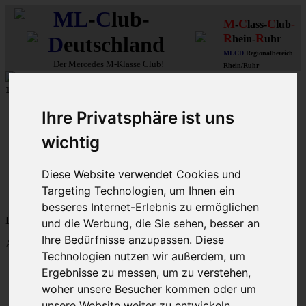
ML
-
C
lub-
M
C
C
-
-
lass-
lub
R
R
D
eutschland
hein-
uhr
MLCD
Regionalbereich
Der
Mercedes M-Klasse Club!
Rhein/Ruhr
10 aus mehr als 110
8-Zylinder
-MLCD-M-Klassen
...mehr...
Schnellzugriff
Ihre Privatsphäre ist uns
Ungelesene
wichtig
MLCD-Ausstellung
Forennutzer
Diese Website verwendet Cookies und
FAQ
Targeting Technologien, um Ihnen ein
MLCD-Seiten
MLCD-Foren-Übersicht
besseres Internet-Erlebnis zu ermöglichen
Dein letzter Besuch: 7. Aug 2026, 09:12
und die Werbung, die Sie sehen, besser an
Ihre Bedürfnisse anzupassen. Diese
Aktuelle Zeit: 7. Aug 2026, 09:12
Technologien nutzen wir außerdem, um
M-Klasse-Foren W163 W164 W166 V167
Ergebnisse zu messen, um zu verstehen,
Themen
woher unsere Besucher kommen oder um
Beiträge
Letzter Beitrag
unsere Website weiter zu entwickeln.