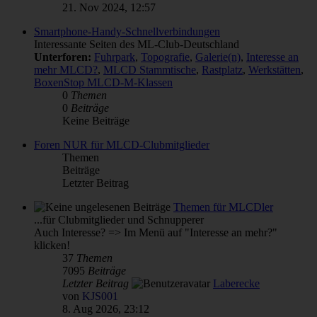
21. Nov 2024, 12:57
Smartphone-Handy-Schnellverbindungen
Interessante Seiten des ML-Club-Deutschland
Unterforen:
Fuhrpark
,
Topografie
,
Galerie(n)
,
Interesse an
mehr MLCD?
,
MLCD Stammtische
,
Rastplatz
,
Werkstätten
,
BoxenStop MLCD-M-Klassen
0
Themen
0
Beiträge
Keine Beiträge
Foren NUR für MLCD-Clubmitglieder
Themen
Beiträge
Letzter Beitrag
Themen für MLCDler
...für Clubmitglieder und Schnupperer
Auch Interesse? => Im Menü auf "Interesse an mehr?"
klicken!
37
Themen
7095
Beiträge
Letzter Beitrag
Laberecke
von
KJS001
8. Aug 2026, 23:12