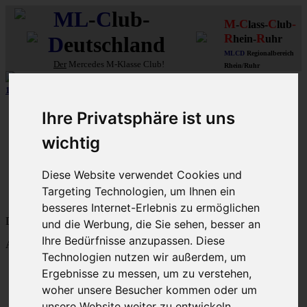
ML
-
C
lub-
M
C
C
-
-
lass-
lub
R
R
D
eutschland
hein-
uhr
MLCD
Regionalbereich
Der
Mercedes M-Klasse Club!
Rhein/Ruhr
12 aus mehr als 170
Schwarzfahrer
-MLCD-M-Klassen :-)
...mehr..
Schnellzugriff
Ihre Privatsphäre ist uns
Ungelesene
wichtig
MLCD-Ausstellung
Forennutzer
Diese Website verwendet Cookies und
FAQ
Targeting Technologien, um Ihnen ein
MLCD-Seiten
MLCD-Foren-Übersicht
besseres Internet-Erlebnis zu ermöglichen
Dein letzter Besuch: 10. Aug 2026, 06:39
und die Werbung, die Sie sehen, besser an
Ihre Bedürfnisse anzupassen. Diese
Aktuelle Zeit: 10. Aug 2026, 06:39
Technologien nutzen wir außerdem, um
M-Klasse-Foren W163 W164 W166 V167
Ergebnisse zu messen, um zu verstehen,
Themen
woher unsere Besucher kommen oder um
Beiträge
Letzter Beitrag
unsere Website weiter zu entwickeln.