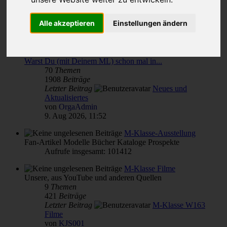
Themen für alle(s)
Alle akzeptieren
Einstellungen ändern
von & für M-Klasse- und MLCD-Interessierte
Unterforen:
M-Klasse(n) Verbrauch
,
Reparatur Wartung Pflege - Übersicht
,
Warst Du (mit Deinem ML) schon mal in...
70
Themen
1908
Beiträge
Letzter Beitrag
Neues und
Aktualisiertes
von
OrgaAdmin
9. Aug 2026, 11:52
M-Klasse-Ausstellung
Fan-Artikel Modelle Bücher Kataloge Prospekte
Aufrufe insgesamt: 101412
M-Klasse Filme
Unsere, aus YouTube und anderen Quellen
9
Themen
421
Beiträge
Letzter Beitrag
M-Klasse W163
Filme
von
KJS001