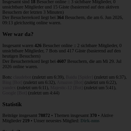
Insgesamt sind
18
Besucher online :: 3 sichtbare Mitglieder, 0
unsichtbare Mitglieder und 15 Gäste (basierend auf den aktiven
Besuchern der letzten 3 Minuten)
Der Besucherrekord liegt bei
364
Besuchern, die am 6. Jun 2026,
09:13 gleichzeitig online waren.
Wer war da?
Insgesamt waren
426
Besucher online :: 2 sichtbare Mitglieder, 0
unsichtbare Mitglieder, 7 Bots und 417 Gäste (basierend auf den
heutigen Besuchern)
Der Besucherrekord liegt bei
4607
Besuchern, die am Mi 29. Jul
2026 online waren.
Bots:
claudebot
(
zuletzt um 6:39
),
Baidu [Spider]
(
zuletzt um 6:37
),
Bing [Bot]
(
zuletzt um 6:32
),
Amazon [Bot]
(
zuletzt um 6:22
),
yandex
(
zuletzt um 6:11
),
Majestic-12 [Bot]
(
zuletzt um 5:41
),
Google [Bot]
(
zuletzt um 4:44
)
Statistik
Beiträge insgesamt
78872
• Themen insgesamt
370
• Aktive
Mitglieder
219
• Unser neuestes Mitglied:
Dirk-nms