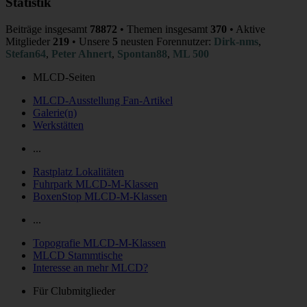
Statistik
Beiträge insgesamt
78872
• Themen insgesamt
370
• Aktive
Mitglieder
219
• Unsere
5
neusten Forennutzer:
Dirk-nms
,
Stefan64
,
Peter Ahnert
,
Spontan88
,
ML 500
MLCD-Seiten
MLCD-Ausstellung Fan-Artikel
Galerie(n)
Werkstätten
...
Rastplatz Lokalitäten
Fuhrpark MLCD-M-Klassen
BoxenStop MLCD-M-Klassen
...
Topografie MLCD-M-Klassen
MLCD Stammtische
Interesse an mehr MLCD?
Für Clubmitglieder