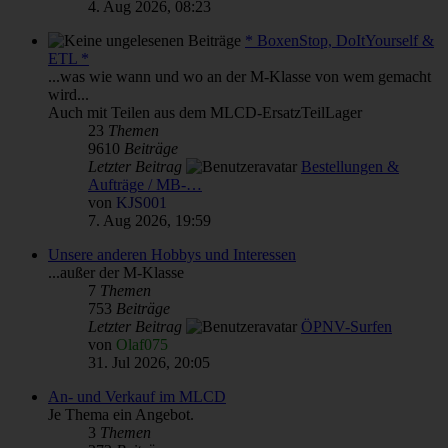
4. Aug 2026, 08:23
* BoxenStop, DoItYourself &
ETL *
...was wie wann und wo an der M-Klasse von wem gemacht
wird...
Auch mit Teilen aus dem MLCD-ErsatzTeilLager
23
Themen
9610
Beiträge
Letzter Beitrag
Bestellungen &
Aufträge / MB-…
von
KJS001
7. Aug 2026, 19:59
Unsere anderen Hobbys und Interessen
...außer der M-Klasse
7
Themen
753
Beiträge
Letzter Beitrag
ÖPNV-Surfen
von
Olaf075
31. Jul 2026, 20:05
An- und Verkauf im MLCD
Je Thema ein Angebot.
3
Themen