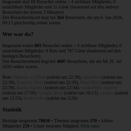
Insgesamt sind
15
Besucher online :: 4 sichtbare Mitglieder, 0
unsichtbare Mitglieder und 11 Gäste (basierend auf den aktiven
Besuchern der letzten 3 Minuten)
Der Besucherrekord liegt bei
364
Besuchern, die am 6. Jun 2026,
09:13 gleichzeitig online waren.
Wer war da?
Insgesamt waren
805
Besucher online :: 9 sichtbare Mitglieder, 0
unsichtbare Mitglieder, 9 Bots und 787 Gäste (basierend auf den
heutigen Besuchern)
Der Besucherrekord liegt bei
4607
Besuchern, die am Mi 29. Jul
2026 online waren.
Bots:
Majestic-12 [Bot]
(
zuletzt um 22:39
),
claudebot
(
zuletzt um
22:39
),
Amazon [Bot]
(
zuletzt um 22:39
),
Bing [Bot]
(
zuletzt um
22:39
),
Baidu [Spider]
(
zuletzt um 22:34
),
compatible; crawler
(
zuletzt um 17:59
),
Google [Bot]
(
zuletzt um 16:13
),
yandex
(
zuletzt
um 12:53
),
Barkrowler
(
zuletzt um 3:28
)
Statistik
Beiträge insgesamt
78850
• Themen insgesamt
370
• Aktive
Mitglieder
219
• Unser neuestes Mitglied:
Dirk-nms