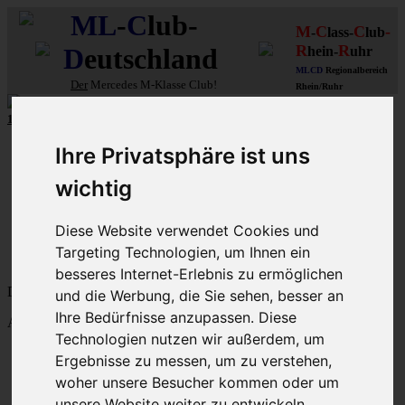
ML
-
C
lub-
M
C
C
-
-
lass-
lub
R
R
D
eutschland
hein-
uhr
MLCD
Regionalbereich
Der
Mercedes M-Klasse Club!
Rhein/Ruhr
10 unserer W164
MLCD
-M-Klassen
aus
2009
und
2010
...mehr...
Schnellzugriff
Ihre Privatsphäre ist uns
Ungelesene
wichtig
MLCD-Ausstellung
Forennutzer
Diese Website verwendet Cookies und
FAQ
Targeting Technologien, um Ihnen ein
MLCD-Seiten
MLCD-Foren-Übersicht
besseres Internet-Erlebnis zu ermöglichen
Dein letzter Besuch: 7. Aug 2026, 22:39
und die Werbung, die Sie sehen, besser an
Ihre Bedürfnisse anzupassen. Diese
Aktuelle Zeit: 7. Aug 2026, 22:39
Technologien nutzen wir außerdem, um
M-Klasse-Foren W163 W164 W166 V167
Ergebnisse zu messen, um zu verstehen,
Themen
woher unsere Besucher kommen oder um
Beiträge
Letzter Beitrag
unsere Website weiter zu entwickeln.