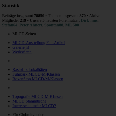
Statistik
Beiträge insgesamt
78850
• Themen insgesamt
370
• Aktive
Mitglieder
219
• Unsere
5
neusten Forennutzer:
Dirk-nms
,
Stefan64
,
Peter Ahnert
,
Spontan88
,
ML 500
MLCD-Seiten
MLCD-Ausstellung Fan-Artikel
Galerie(n)
Werkstätten
...
Rastplatz Lokalitäten
Fuhrpark MLCD-M-Klassen
BoxenStop MLCD-M-Klassen
...
Topografie MLCD-M-Klassen
MLCD Stammtische
Interesse an mehr MLCD?
Für Clubmitglieder