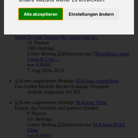
Themen für alle(s)
Alle akzeptieren
Einstellungen ändern
von & für M-Klasse- und MLCD-Interessierte
Unterforen:
M-Klasse(n) Verbrauch
,
Reparatur Wartung Pflege - Übersicht
,
Warst Du (mit Deinem ML) schon mal in...
70
Themen
1905
Beiträge
Letzter Beitrag
*Begrüßung neuer
Foren-& Club…
von
KJS001
7. Aug 2026, 20:21
M-Klasse-Ausstellung
Fan-Artikel Modelle Bücher Kataloge Prospekte
Aufrufe insgesamt: 101393
M-Klasse Filme
Unsere, aus YouTube und anderen Quellen
9
Themen
421
Beiträge
Letzter Beitrag
M-Klasse W163
Filme
von
KJS001