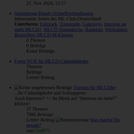
21. Nov 2024, 12:57
Smartphone-Handy-Schnellverbindungen
Interessante Seiten des ML-Club-Deutschland
Unterforen:
Fuhrpark
,
Topografie
,
Galerie(n)
,
Interesse an
mehr MLCD?
,
MLCD Stammtische
,
Rastplatz
,
Werkstätten
,
BoxenStop MLCD-M-Klassen
0
Themen
0
Beiträge
Keine Beiträge
Foren NUR für MLCD-Clubmitglieder
Themen
Beiträge
Letzter Beitrag
Themen für MLCDler
...für Clubmitglieder und Schnupperer
Auch Interesse? => Im Menü auf "Interesse an mehr?"
klicken!
37
Themen
7086
Beiträge
Letzter Beitrag
Was machst Du
gerade?
von
Olaf075