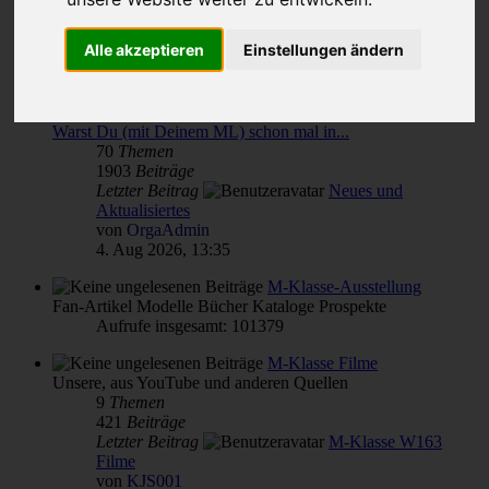
Themen für alle(s)
Alle akzeptieren
Einstellungen ändern
von & für M-Klasse- und MLCD-Interessierte
Unterforen:
M-Klasse(n) Verbrauch
,
Reparatur Wartung Pflege - Übersicht
,
Warst Du (mit Deinem ML) schon mal in...
70
Themen
1903
Beiträge
Letzter Beitrag
Neues und
Aktualisiertes
von
OrgaAdmin
4. Aug 2026, 13:35
M-Klasse-Ausstellung
Fan-Artikel Modelle Bücher Kataloge Prospekte
Aufrufe insgesamt: 101379
M-Klasse Filme
Unsere, aus YouTube und anderen Quellen
9
Themen
421
Beiträge
Letzter Beitrag
M-Klasse W163
Filme
von
KJS001