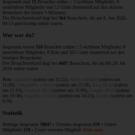
Insgesamt sind
15
Besucher online :: 3 sichtbare Mitglieder, 0
unsichtbare Mitglieder und 12 Gäste (basierend auf den aktiven
Besuchern der letzten 3 Minuten)
Der Besucherrekord liegt bei
364
Besuchern, die am 6. Jun 2026,
09:13 gleichzeitig online waren.
Wer war da?
Insgesamt waren
518
Besucher online :: 5 sichtbare Mitglieder, 0
unsichtbare Mitglieder, 8 Bots und 505 Gäste (basierend auf den
heutigen Besuchern)
Der Besucherrekord liegt bei
4607
Besuchern, die am Mi 29. Jul
2026 online waren.
Bots:
claudebot
(
zuletzt um 11:22
),
Baidu [Spider]
(
zuletzt um
11:20
),
compatible; crawler
(
zuletzt um 11:18
),
Bing [Bot]
(
zuletzt
um 11:10
),
Amazon [Bot]
(
zuletzt um 11:09
),
Google [Bot]
(
zuletzt
um 10:38
),
Majestic-12 [Bot]
(
zuletzt um 10:21
),
yandex
(
zuletzt um
9:30
)
Statistik
Beiträge insgesamt
78847
• Themen insgesamt
370
• Aktive
Mitglieder
219
• Unser neuestes Mitglied:
Dirk-nms