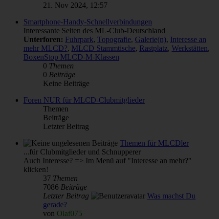
21. Nov 2024, 12:57
Smartphone-Handy-Schnellverbindungen
Interessante Seiten des ML-Club-Deutschland
Unterforen:
Fuhrpark
,
Topografie
,
Galerie(n)
,
Interesse an
mehr MLCD?
,
MLCD Stammtische
,
Rastplatz
,
Werkstätten
,
BoxenStop MLCD-M-Klassen
0
Themen
0
Beiträge
Keine Beiträge
Foren NUR für MLCD-Clubmitglieder
Themen
Beiträge
Letzter Beitrag
Themen für MLCDler
...für Clubmitglieder und Schnupperer
Auch Interesse? => Im Menü auf "Interesse an mehr?"
klicken!
37
Themen
7086
Beiträge
Letzter Beitrag
Was machst Du
gerade?
von
Olaf075