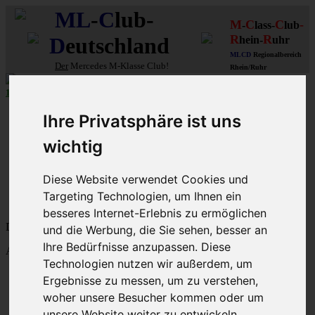
ML
-
C
lub-
M
C
C
-
-
lass-
lub
R
R
D
eutschland
hein-
uhr
MLCD
Regionalbereich
Der
Mercedes M-Klasse Club!
Rhein/Ruhr
10 aus 27
MLCD
-M-Klassen in
Grün
...mehr...
Schnellzugriff
Ihre Privatsphäre ist uns
Ungelesene
wichtig
MLCD-Ausstellung
Forennutzer
Diese Website verwendet Cookies und
FAQ
Targeting Technologien, um Ihnen ein
MLCD-Seiten
MLCD-Foren-Übersicht
besseres Internet-Erlebnis zu ermöglichen
Dein letzter Besuch: 6. Aug 2026, 11:22
und die Werbung, die Sie sehen, besser an
Ihre Bedürfnisse anzupassen. Diese
Aktuelle Zeit: 6. Aug 2026, 11:22
Technologien nutzen wir außerdem, um
M-Klasse-Foren W163 W164 W166 V167
Ergebnisse zu messen, um zu verstehen,
Themen
woher unsere Besucher kommen oder um
Beiträge
Letzter Beitrag
unsere Website weiter zu entwickeln.