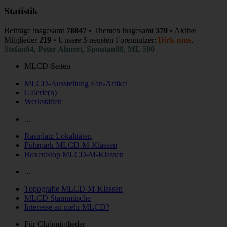
Statistik
Beiträge insgesamt
78847
• Themen insgesamt
370
• Aktive
Mitglieder
219
• Unsere
5
neusten Forennutzer:
Dirk-nms
,
Stefan64
,
Peter Ahnert
,
Spontan88
,
ML 500
MLCD-Seiten
MLCD-Ausstellung Fan-Artikel
Galerie(n)
Werkstätten
...
Rastplatz Lokalitäten
Fuhrpark MLCD-M-Klassen
BoxenStop MLCD-M-Klassen
...
Topografie MLCD-M-Klassen
MLCD Stammtische
Interesse an mehr MLCD?
Für Clubmitglieder