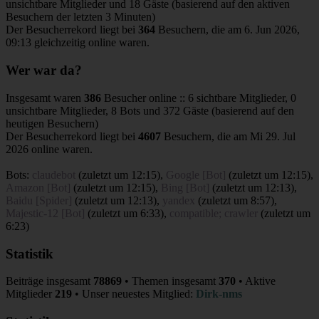
unsichtbare Mitglieder und 18 Gäste (basierend auf den aktiven
Besuchern der letzten 3 Minuten)
Der Besucherrekord liegt bei
364
Besuchern, die am 6. Jun 2026,
09:13 gleichzeitig online waren.
Wer war da?
Insgesamt waren
386
Besucher online :: 6 sichtbare Mitglieder, 0
unsichtbare Mitglieder, 8 Bots und 372 Gäste (basierend auf den
heutigen Besuchern)
Der Besucherrekord liegt bei
4607
Besuchern, die am Mi 29. Jul
2026 online waren.
Bots:
claudebot
(
zuletzt um 12:15
),
Google [Bot]
(
zuletzt um 12:15
),
Amazon [Bot]
(
zuletzt um 12:15
),
Bing [Bot]
(
zuletzt um 12:13
),
Baidu [Spider]
(
zuletzt um 12:13
),
yandex
(
zuletzt um 8:57
),
Majestic-12 [Bot]
(
zuletzt um 6:33
),
compatible; crawler
(
zuletzt um
6:23
)
Statistik
Beiträge insgesamt
78869
• Themen insgesamt
370
• Aktive
Mitglieder
219
• Unser neuestes Mitglied:
Dirk-nms