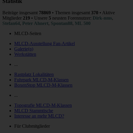
Statistik
Beiträge insgesamt
78869
• Themen insgesamt
370
• Aktive
Mitglieder
219
• Unsere
5
neusten Forennutzer:
Dirk-nms
,
Stefan64
,
Peter Ahnert
,
Spontan88
,
ML 500
MLCD-Seiten
MLCD-Ausstellung Fan-Artikel
Galerie(n)
Werkstätten
...
Rastplatz Lokalitäten
Fuhrpark MLCD-M-Klassen
BoxenStop MLCD-M-Klassen
...
Topografie MLCD-M-Klassen
MLCD Stammtische
Interesse an mehr MLCD?
Für Clubmitglieder