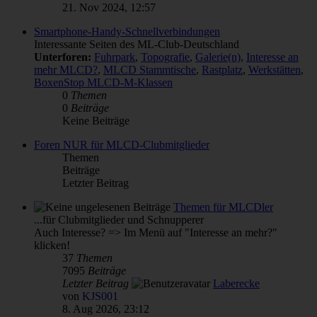
21. Nov 2024, 12:57
Smartphone-Handy-Schnellverbindungen
Interessante Seiten des ML-Club-Deutschland
Unterforen:
Fuhrpark
,
Topografie
,
Galerie(n)
,
Interesse an
mehr MLCD?
,
MLCD Stammtische
,
Rastplatz
,
Werkstätten
,
BoxenStop MLCD-M-Klassen
0
Themen
0
Beiträge
Keine Beiträge
Foren NUR für MLCD-Clubmitglieder
Themen
Beiträge
Letzter Beitrag
Themen für MLCDler
...für Clubmitglieder und Schnupperer
Auch Interesse? => Im Menü auf "Interesse an mehr?"
klicken!
37
Themen
7095
Beiträge
Letzter Beitrag
Laberecke
von
KJS001
8. Aug 2026, 23:12