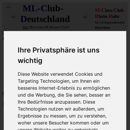
ML
-
C
lub-
M
C
C
-
-
lass-
lub
R
R
D
eutschland
hein-
uhr
MLCD
Regionalbereich
Der
Mercedes M-Klasse Club!
Rhein/Ruhr
12 aus mehr als 170
Schwarzfahrer
-MLCD-M-Klassen :-)
...mehr..
Schnellzugriff
Ihre Privatsphäre ist uns
Ungelesene
wichtig
MLCD-Ausstellung
Forennutzer
Diese Website verwendet Cookies und
FAQ
Targeting Technologien, um Ihnen ein
MLCD-Seiten
MLCD-Foren-Übersicht
besseres Internet-Erlebnis zu ermöglichen
Dein letzter Besuch: 9. Aug 2026, 12:15
und die Werbung, die Sie sehen, besser an
Ihre Bedürfnisse anzupassen. Diese
Aktuelle Zeit: 9. Aug 2026, 12:15
Technologien nutzen wir außerdem, um
M-Klasse-Foren W163 W164 W166 V167
Ergebnisse zu messen, um zu verstehen,
Themen
woher unsere Besucher kommen oder um
Beiträge
Letzter Beitrag
unsere Website weiter zu entwickeln.