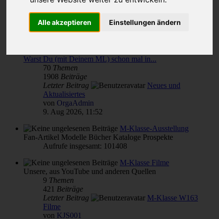
Themen für alle(s)
Alle akzeptieren
Einstellungen ändern
von & für M-Klasse- und MLCD-Interessierte
Unterforen:
M-Klasse(n) Verbrauch
,
Reparatur Wartung Pflege - Übersicht
,
Warst Du (mit Deinem ML) schon mal in...
70
Themen
1908
Beiträge
Letzter Beitrag
Neues und
Aktualisiertes
von
OrgaAdmin
9. Aug 2026, 11:52
M-Klasse-Ausstellung
Fan-Artikel Modelle Bücher Kataloge Prospekte
Aufrufe insgesamt: 101408
M-Klasse Filme
Unsere, aus YouTube und anderen Quellen
9
Themen
421
Beiträge
Letzter Beitrag
M-Klasse W163
Filme
von
KJS001