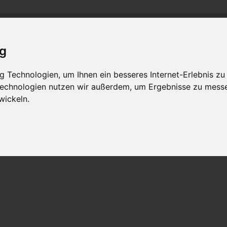
and
M
C
C
-R
R
-
lass-
lub
hein-
uhr
MLCD
Regionalbereich Rhein/Ruhr
ig
 Technologien, um Ihnen ein besseres Internet-Erlebnis zu
 Technologien nutzen wir außerdem, um Ergebnisse zu mess
wickeln.