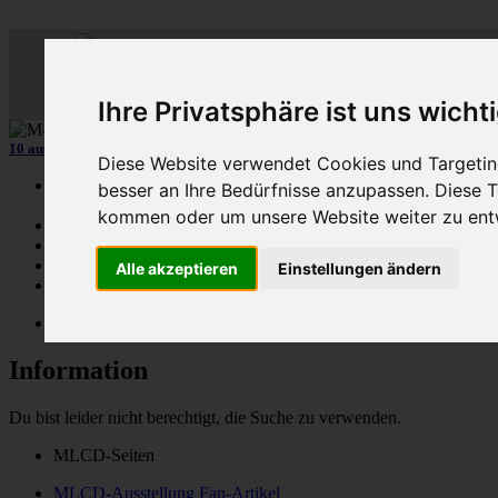
ML
-
C
lub-
D
eutschl
Der
Mercedes M-Klasse Club!
Ihre Privatsphäre ist uns wicht
10 aus 15 unserer in
Graz (A)
gebauten MLCDler-M-Klassen
| ...mehr...
Diese Website verwendet Cookies und Targeting
Schnellzugriff
besser an Ihre Bedürfnisse anzupassen. Diese
kommen oder um unsere Website weiter zu ent
Ungelesene
MLCD-Ausstellung
Forennutzer
Alle akzeptieren
Einstellungen ändern
FAQ
MLCD-Seiten
MLCD-Foren-Übersicht
Information
Du bist leider nicht berechtigt, die Suche zu verwenden.
MLCD-Seiten
MLCD-Ausstellung Fan-Artikel