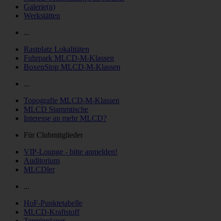
Galerie(n)
Werkstätten
...
Rastplatz Lokalitäten
Fuhrpark MLCD-M-Klassen
BoxenStop MLCD-M-Klassen
...
Topografie MLCD-M-Klassen
MLCD Stammtische
Interesse an mehr MLCD?
Für Clubmitglieder
VIP-Lounge - bitte anmelden!
Auditorium
MLCDler
...
HoF-Punktetabelle
MLCD-Kraftstoff
Terminplaner