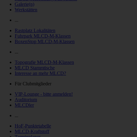
Galerie(n)
Werkstätten
...
Rastplatz Lokalitäten
Fuhrpark MLCD-M-Klassen
BoxenStop MLCD-M-Klassen
...
Topografie MLCD-M-Klassen
MLCD Stammtische
Interesse an mehr MLCD?
Für Clubmitglieder
VIP-Lounge - bitte anmelden!
Auditorium
MLCDler
...
HoF-Punktetabelle
MLCD-Kraftstoff
Terminplaner