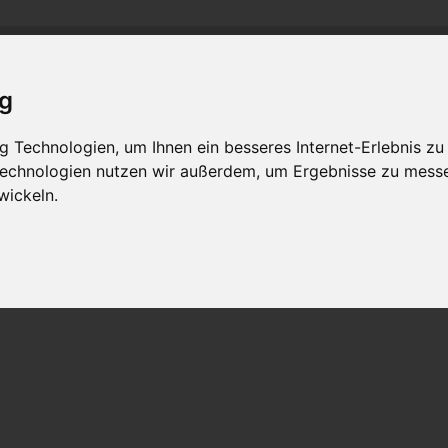
and
M
C
C
-R
R
-
lass-
lub
hein-
uhr
MLCD
Regionalbereich Rhein/Ruhr
ig
 Technologien, um Ihnen ein besseres Internet-Erlebnis zu
 Technologien nutzen wir außerdem, um Ergebnisse zu mess
wickeln.