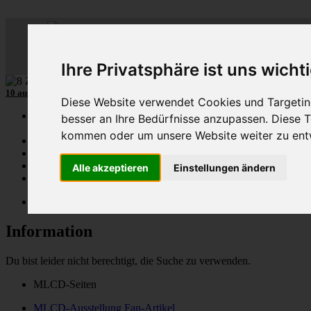
ML
-
C
lub-
D
eutschl
Der
Mercedes M-Klasse Club!
Ihre Privatsphäre ist uns wicht
10 aus mehr als 110
8-Zylinder
-MLCD-M-Klassen
...mehr...
Diese Website verwendet Cookies und Targeting
Schnellzugriff
besser an Ihre Bedürfnisse anzupassen. Diese
kommen oder um unsere Website weiter zu ent
Ungelesene
MLCD-Ausstellung
Forennutzer
Alle akzeptieren
Einstellungen ändern
FAQ
MLCD-Seiten
MLCD-Foren-Übersicht
Information
Du bist leider nicht berechtigt, die Suche zu verwenden.
MLCD-Seiten
MLCD-Ausstellung Fan-Artikel