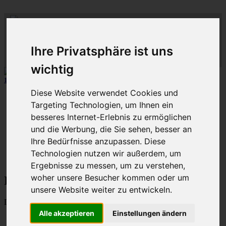
ML
-
C
lub-
M
C
-
lass-
C
-R
lub
hein-
D
eutschland
R
uhr
Ihre Privatsphäre ist uns
MLCD
Der
Mercedes M-Klasse Club!
Regionalbereich
Rhein/Ruhr
wichtig
12 aus mehr als 170
Schwarzfahrer
-MLCD-M-Klassen :-)
...mehr..
Diese Website verwendet Cookies und
Schnellzugriff
Targeting Technologien, um Ihnen ein
Ungelesene
besseres Internet-Erlebnis zu ermöglichen
MLCD-Ausstellung
und die Werbung, die Sie sehen, besser an
Forennutzer
Ihre Bedürfnisse anzupassen. Diese
FAQ
Technologien nutzen wir außerdem, um
MLCD-Seiten
MLCD-Foren-Übersicht
Ergebnisse zu messen, um zu verstehen,
woher unsere Besucher kommen oder um
Information
unsere Website weiter zu entwickeln.
Du bist leider nicht berechtigt, die Suche zu verwenden.
Alle akzeptieren
Einstellungen ändern
MLCD-Seiten