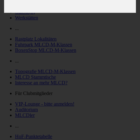
MLCD-Ausstellung Fan-Artikel
Galerie(n)
Werkstätten
...
Rastplatz Lokalitäten
Fuhrpark MLCD-M-Klassen
BoxenStop MLCD-M-Klassen
...
Topografie MLCD-M-Klassen
MLCD Stammtische
Interesse an mehr MLCD?
Für Clubmitglieder
VIP-Lounge - bitte anmelden!
Auditorium
MLCDler
...
HoF-Punktetabelle