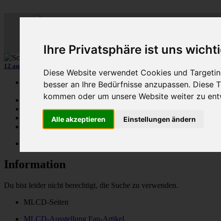
ML
-
C
lub-
D
eutschl
Der
Mercedes M-Klasse Club!
Ihre Privatsphäre ist uns wicht
12 aus mehr als 170
Schwarzfahrer
-MLCD-M-Klassen :-)
...mehr..
Diese Website verwendet Cookies und Targeting
Schnellzugriff
besser an Ihre Bedürfnisse anzupassen. Diese
kommen oder um unsere Website weiter zu ent
Ungelesene
MLCD-Ausstellung
Forennutzer
Alle akzeptieren
Einstellungen ändern
FAQ
MLCD-Seiten
MLCD-Foren-Übersicht
Information
Du bist leider nicht berechtigt, die Suche zu verwenden.
MLCD-Seiten
MLCD-Ausstellung Fan-Artikel