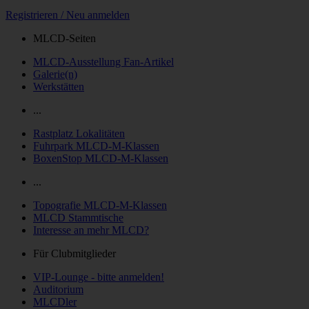
Registrieren / Neu anmelden
MLCD-Seiten
MLCD-Ausstellung Fan-Artikel
Galerie(n)
Werkstätten
...
Rastplatz Lokalitäten
Fuhrpark MLCD-M-Klassen
BoxenStop MLCD-M-Klassen
...
Topografie MLCD-M-Klassen
MLCD Stammtische
Interesse an mehr MLCD?
Für Clubmitglieder
VIP-Lounge - bitte anmelden!
Auditorium
MLCDler