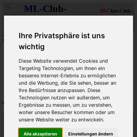
ML
-
C
lub-
M
C
C
-
-
lass-
lub
R
R
D
eutschland
hein-
uhr
MLCD
Regionalbereich
Der
Mercedes M-Klasse Club!
Rhein/Ruhr
Ihre Privatsphäre ist uns
10 aus 15 unserer in
Graz (A)
gebauten MLCDler-M-Klassen
| ...mehr...
wichtig
Schnellzugriff
Diese Website verwendet Cookies und
Ungelesene
MLCD-Ausstellung
Targeting Technologien, um Ihnen ein
Forennutzer
besseres Internet-Erlebnis zu ermöglichen
FAQ
und die Werbung, die Sie sehen, besser an
MLCD-Seiten
MLCD-Foren-Übersicht
Ihre Bedürfnisse anzupassen. Diese
Technologien nutzen wir außerdem, um
Anmelden
Ergebnisse zu messen, um zu verstehen,
woher unsere Besucher kommen oder um
unsere Website weiter zu entwickeln.
Benutzername:
Alle akzeptieren
Einstellungen ändern