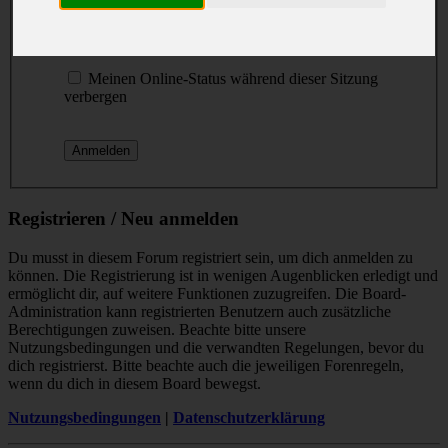
Passwort:
Ich habe mein Passwort vergessen
Meinen Online-Status während dieser Sitzung
verbergen
Registrieren / Neu anmelden
Du musst in diesem Forum registriert sein, um dich anmelden zu
können. Die Registrierung ist in wenigen Augenblicken erledigt und
ermöglicht dir, auf weitere Funktionen zuzugreifen. Die Board-
Administration kann registrierten Benutzern auch zusätzliche
Berechtigungen zuweisen. Beachte bitte unsere
Nutzungsbedingungen und die verwandten Regelungen, bevor du
dich registrierst. Bitte beachte auch die jeweiligen Forenregeln,
wenn du dich in diesem Board bewegst.
Nutzungsbedingungen
|
Datenschutzerklärung