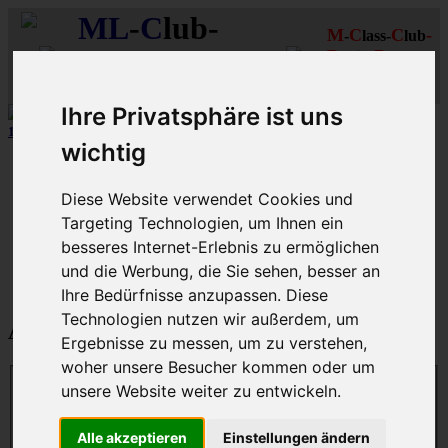
ML
-
C
lub-
M
C
C
-
-
lass-
lub
R
R
D
eutschland
hein-
uhr
MLCD
Regionalbereich
Der
Mercedes M-Klasse Club!
Rhein/Ruhr
Ihre Privatsphäre ist uns
12 aus mehr als 170
Schwarzfahrer
-MLCD-M-Klassen :-)
...mehr..
wichtig
Schnellzugriff
Diese Website verwendet Cookies und
Ungelesene
MLCD-Ausstellung
Targeting Technologien, um Ihnen ein
Forennutzer
besseres Internet-Erlebnis zu ermöglichen
FAQ
und die Werbung, die Sie sehen, besser an
MLCD-Seiten
MLCD-Foren-Übersicht
Ihre Bedürfnisse anzupassen. Diese
Technologien nutzen wir außerdem, um
Anmelden
Ergebnisse zu messen, um zu verstehen,
woher unsere Besucher kommen oder um
unsere Website weiter zu entwickeln.
Benutzername:
Alle akzeptieren
Einstellungen ändern