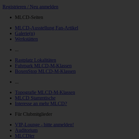
Registrieren / Neu anmelden
MLCD-Seiten
MLCD-Ausstellung Fan-Artikel
Galerie(n)
Werkstätten
...
Rastplatz Lokalitäten
Fuhrpark MLCD-M-Klassen
BoxenStop MLCD-M-Klassen
...
Topografie MLCD-M-Klassen
MLCD Stammtische
Interesse an mehr MLCD?
Für Clubmitglieder
VIP-Lounge - bitte anmelden!
Auditorium
MLCDler