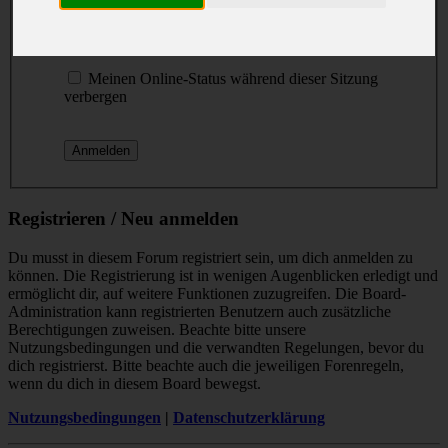
Passwort:
Ich habe mein Passwort vergessen
Meinen Online-Status während dieser Sitzung
verbergen
Registrieren / Neu anmelden
Du musst in diesem Forum registriert sein, um dich anmelden zu
können. Die Registrierung ist in wenigen Augenblicken erledigt und
ermöglicht dir, auf weitere Funktionen zuzugreifen. Die Board-
Administration kann registrierten Benutzern auch zusätzliche
Berechtigungen zuweisen. Beachte bitte unsere
Nutzungsbedingungen und die verwandten Regelungen, bevor du
dich registrierst. Bitte beachte auch die jeweiligen Forenregeln,
wenn du dich in diesem Board bewegst.
Nutzungsbedingungen
|
Datenschutzerklärung