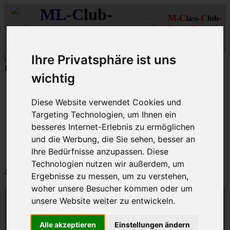
ML
-
C
lub-
M
C
C
-
-
lass-
lub
R
R
D
eutschland
hein-
uhr
MLCD
Regionalbereich
Der
Mercedes M-Klasse Club!
Rhein/Ruhr
Ihre Privatsphäre ist uns
12 aus mehr als 170
Schwarzfahrer
-MLCD-M-Klassen :-)
...mehr..
wichtig
Schnellzugriff
Diese Website verwendet Cookies und
Ungelesene
MLCD-Ausstellung
Targeting Technologien, um Ihnen ein
Forennutzer
besseres Internet-Erlebnis zu ermöglichen
FAQ
und die Werbung, die Sie sehen, besser an
MLCD-Seiten
MLCD-Foren-Übersicht
Ihre Bedürfnisse anzupassen. Diese
Technologien nutzen wir außerdem, um
Anmelden
Ergebnisse zu messen, um zu verstehen,
woher unsere Besucher kommen oder um
unsere Website weiter zu entwickeln.
Benutzername:
Alle akzeptieren
Einstellungen ändern