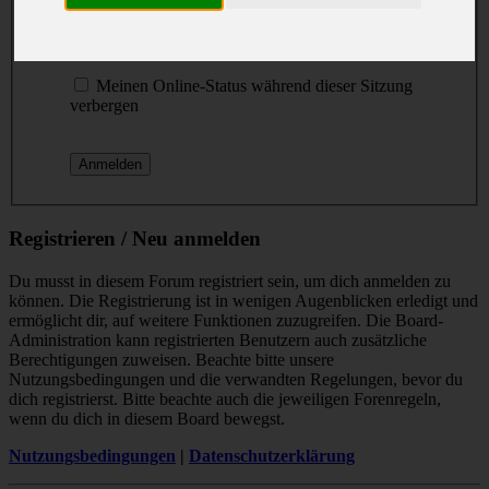
Passwort:
Ich habe mein Passwort vergessen
Meinen Online-Status während dieser Sitzung
verbergen
Registrieren / Neu anmelden
Du musst in diesem Forum registriert sein, um dich anmelden zu
können. Die Registrierung ist in wenigen Augenblicken erledigt und
ermöglicht dir, auf weitere Funktionen zuzugreifen. Die Board-
Administration kann registrierten Benutzern auch zusätzliche
Berechtigungen zuweisen. Beachte bitte unsere
Nutzungsbedingungen und die verwandten Regelungen, bevor du
dich registrierst. Bitte beachte auch die jeweiligen Forenregeln,
wenn du dich in diesem Board bewegst.
Nutzungsbedingungen
|
Datenschutzerklärung