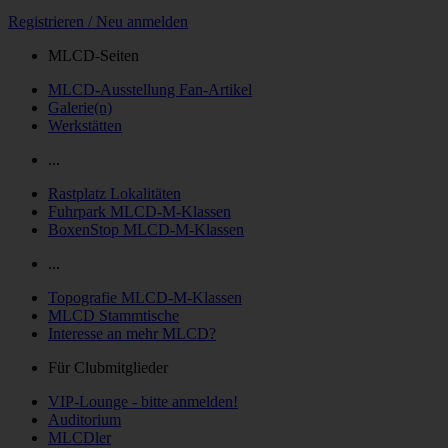
Registrieren / Neu anmelden
MLCD-Seiten
MLCD-Ausstellung Fan-Artikel
Galerie(n)
Werkstätten
...
Rastplatz Lokalitäten
Fuhrpark MLCD-M-Klassen
BoxenStop MLCD-M-Klassen
...
Topografie MLCD-M-Klassen
MLCD Stammtische
Interesse an mehr MLCD?
Für Clubmitglieder
VIP-Lounge - bitte anmelden!
Auditorium
MLCDler