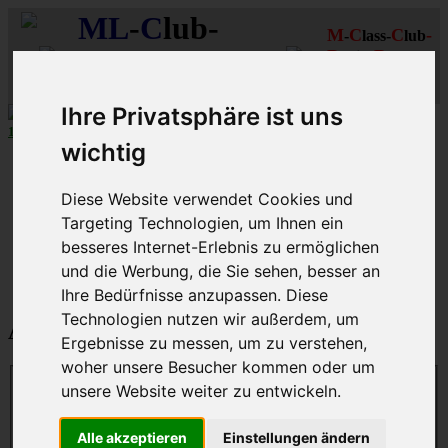
ML
-
C
lub-
M
C
C
-
-
lass-
lub
R
R
D
eutschland
hein-
uhr
MLCD
Regionalbereich
Der
Mercedes M-Klasse Club!
Rhein/Ruhr
Ihre Privatsphäre ist uns
10 aus 27
MLCD
-M-Klassen in
Grün
...mehr...
wichtig
Schnellzugriff
Diese Website verwendet Cookies und
Ungelesene
MLCD-Ausstellung
Targeting Technologien, um Ihnen ein
Forennutzer
besseres Internet-Erlebnis zu ermöglichen
FAQ
und die Werbung, die Sie sehen, besser an
MLCD-Seiten
MLCD-Foren-Übersicht
Ihre Bedürfnisse anzupassen. Diese
Technologien nutzen wir außerdem, um
Anmelden
Ergebnisse zu messen, um zu verstehen,
woher unsere Besucher kommen oder um
unsere Website weiter zu entwickeln.
Benutzername:
Alle akzeptieren
Einstellungen ändern