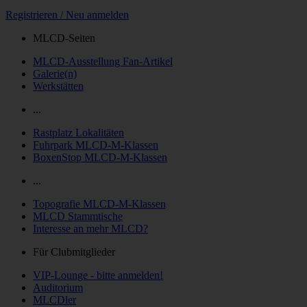
Registrieren / Neu anmelden
MLCD-Seiten
MLCD-Ausstellung Fan-Artikel
Galerie(n)
Werkstätten
...
Rastplatz Lokalitäten
Fuhrpark MLCD-M-Klassen
BoxenStop MLCD-M-Klassen
...
Topografie MLCD-M-Klassen
MLCD Stammtische
Interesse an mehr MLCD?
Für Clubmitglieder
VIP-Lounge - bitte anmelden!
Auditorium
MLCDler