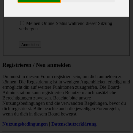
Passwort:
Ich habe mein Passwort vergessen
Meinen Online-Status während dieser Sitzung
verbergen
Registrieren / Neu anmelden
Du musst in diesem Forum registriert sein, um dich anmelden zu
können. Die Registrierung ist in wenigen Augenblicken erledigt und
ermöglicht dir, auf weitere Funktionen zuzugreifen. Die Board-
Administration kann registrierten Benutzern auch zusätzliche
Berechtigungen zuweisen. Beachte bitte unsere
Nutzungsbedingungen und die verwandten Regelungen, bevor du
dich registrierst. Bitte beachte auch die jeweiligen Forenregeln,
wenn du dich in diesem Board bewegst.
Nutzungsbedingungen
|
Datenschutzerklärung