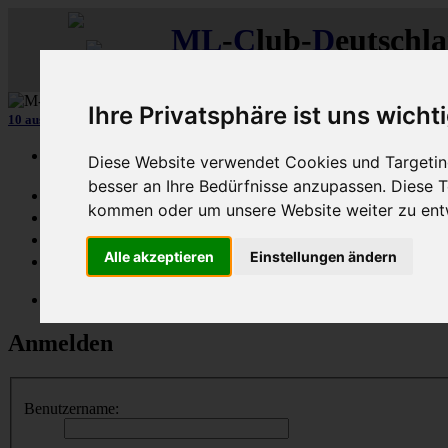
ML
-
C
lub-
D
eutschl
Der
Mercedes M-Klasse Club!
Ihre Privatsphäre ist uns wicht
10 aus 15 unserer in
Graz (A)
gebauten MLCDler-M-Klassen
| ...mehr...
Schnellzugriff
Diese Website verwendet Cookies und Targeting
besser an Ihre Bedürfnisse anzupassen. Diese
Ungelesene
kommen oder um unsere Website weiter zu ent
MLCD-Ausstellung
Forennutzer
Alle akzeptieren
Einstellungen ändern
FAQ
MLCD-Seiten
MLCD-Foren-Übersicht
Anmelden
Benutzername: