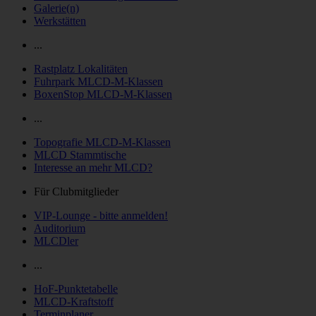
Galerie(n)
Werkstätten
...
Rastplatz Lokalitäten
Fuhrpark MLCD-M-Klassen
BoxenStop MLCD-M-Klassen
...
Topografie MLCD-M-Klassen
MLCD Stammtische
Interesse an mehr MLCD?
Für Clubmitglieder
VIP-Lounge - bitte anmelden!
Auditorium
MLCDler
...
HoF-Punktetabelle
MLCD-Kraftstoff
Terminplaner