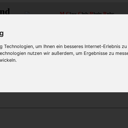
and
M
C
C
-R
R
-
lass-
lub
hein-
uhr
MLCD
Regionalbereich Rhein/Ruhr
ig
 Technologien, um Ihnen ein besseres Internet-Erlebnis zu
 Technologien nutzen wir außerdem, um Ergebnisse zu mess
wickeln.