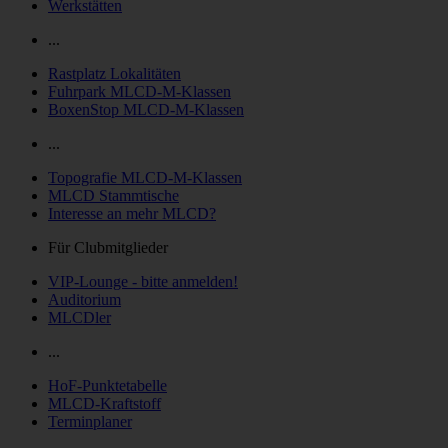
Werkstätten
...
Rastplatz Lokalitäten
Fuhrpark MLCD-M-Klassen
BoxenStop MLCD-M-Klassen
...
Topografie MLCD-M-Klassen
MLCD Stammtische
Interesse an mehr MLCD?
Für Clubmitglieder
VIP-Lounge - bitte anmelden!
Auditorium
MLCDler
...
HoF-Punktetabelle
MLCD-Kraftstoff
Terminplaner