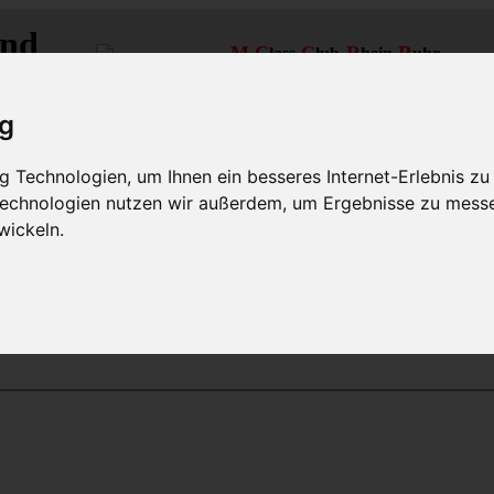
and
M
C
C
-R
R
-
lass-
lub
hein-
uhr
MLCD
Regionalbereich Rhein/Ruhr
ig
 Technologien, um Ihnen ein besseres Internet-Erlebnis zu
 Technologien nutzen wir außerdem, um Ergebnisse zu mess
wickeln.