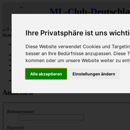
ML
-
C
lub-
D
eutschl
Der
Mercedes M-Klasse Club!
Ihre Privatsphäre ist uns wicht
10 aus mehr als 110
8-Zylinder
-MLCD-M-Klassen
...mehr...
Schnellzugriff
Diese Website verwendet Cookies und Targeting
besser an Ihre Bedürfnisse anzupassen. Diese
Ungelesene
kommen oder um unsere Website weiter zu ent
MLCD-Ausstellung
Forennutzer
FAQ
Alle akzeptieren
Einstellungen ändern
MLCD-Seiten
MLCD-Foren-Übersicht
Anmelden
Benutzername:
Passwort: