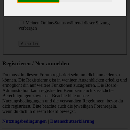
Passwort:
Ich habe mein Passwort vergessen
Meinen Online-Status während dieser Sitzung
verbergen
Registrieren / Neu anmelden
Du musst in diesem Forum registriert sein, um dich anmelden zu
können. Die Registrierung ist in wenigen Augenblicken erledigt und
ermöglicht dir, auf weitere Funktionen zuzugreifen. Die Board-
Administration kann registrierten Benutzern auch zusätzliche
Berechtigungen zuweisen. Beachte bitte unsere
Nutzungsbedingungen und die verwandten Regelungen, bevor du
dich registrierst. Bitte beachte auch die jeweiligen Forenregeln,
wenn du dich in diesem Board bewegst.
Nutzungsbedingungen
|
Datenschutzerklärung