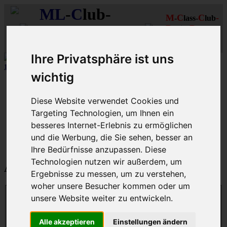
ML
-
C
lub-
M
C
C
-
-
lass-
lub
R
R
D
eutschland
hein-
uhr
MLCD
Regionalbereich
Der
Mercedes M-Klasse Club!
Rhein/Ruhr
Ihre Privatsphäre ist uns
12 aus mehr als 170
Schwarzfahrer
-MLCD-M-Klassen :-)
...mehr..
wichtig
Schnellzugriff
Diese Website verwendet Cookies und
Ungelesene
MLCD-Ausstellung
Targeting Technologien, um Ihnen ein
Forennutzer
besseres Internet-Erlebnis zu ermöglichen
FAQ
und die Werbung, die Sie sehen, besser an
MLCD-Seiten
MLCD-Foren-Übersicht
Ihre Bedürfnisse anzupassen. Diese
Technologien nutzen wir außerdem, um
Anmelden
Ergebnisse zu messen, um zu verstehen,
woher unsere Besucher kommen oder um
unsere Website weiter zu entwickeln.
Benutzername:
Alle akzeptieren
Einstellungen ändern