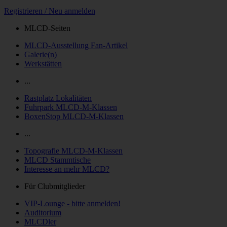
Registrieren / Neu anmelden
MLCD-Seiten
MLCD-Ausstellung Fan-Artikel
Galerie(n)
Werkstätten
...
Rastplatz Lokalitäten
Fuhrpark MLCD-M-Klassen
BoxenStop MLCD-M-Klassen
...
Topografie MLCD-M-Klassen
MLCD Stammtische
Interesse an mehr MLCD?
Für Clubmitglieder
VIP-Lounge - bitte anmelden!
Auditorium
MLCDler