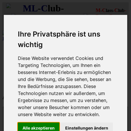
ML
-
C
lub-
M
C
C
-
-
lass-
lub
R
R
D
eutschland
hein-
uhr
MLCD
Regionalbereich
Der
Mercedes M-Klasse Club!
Rhein/Ruhr
Ihre Privatsphäre ist uns
12 aus mehr als 170
Schwarzfahrer
-MLCD-M-Klassen :-)
...mehr..
wichtig
Schnellzugriff
Diese Website verwendet Cookies und
Ungelesene
MLCD-Ausstellung
Targeting Technologien, um Ihnen ein
Forennutzer
besseres Internet-Erlebnis zu ermöglichen
FAQ
und die Werbung, die Sie sehen, besser an
MLCD-Seiten
MLCD-Foren-Übersicht
Ihre Bedürfnisse anzupassen. Diese
Technologien nutzen wir außerdem, um
Anmelden
Ergebnisse zu messen, um zu verstehen,
woher unsere Besucher kommen oder um
unsere Website weiter zu entwickeln.
Benutzername:
Alle akzeptieren
Einstellungen ändern