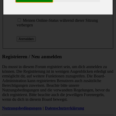
Passwort:
Ich habe mein Passwort vergessen
Meinen Online-Status während dieser Sitzung
verbergen
Registrieren / Neu anmelden
Du musst in diesem Forum registriert sein, um dich anmelden zu
können. Die Registrierung ist in wenigen Augenblicken erledigt und
ermöglicht dir, auf weitere Funktionen zuzugreifen. Die Board-
Administration kann registrierten Benutzern auch zusätzliche
Berechtigungen zuweisen. Beachte bitte unsere
Nutzungsbedingungen und die verwandten Regelungen, bevor du
dich registrierst. Bitte beachte auch die jeweiligen Forenregeln,
wenn du dich in diesem Board bewegst.
Nutzungsbedingungen
|
Datenschutzerklärung