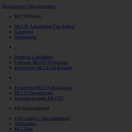
Registrieren / Neu anmelden
MLCD-Seiten
MLCD-Ausstellung Fan-Artikel
Galerie(n)
Werkstätten
...
Rastplatz Lokalitäten
Fuhrpark MLCD-M-Klassen
BoxenStop MLCD-M-Klassen
...
Topografie MLCD-M-Klassen
MLCD Stammtische
Interesse an mehr MLCD?
Für Clubmitglieder
VIP-Lounge - bitte anmelden!
Auditorium
MLCDler