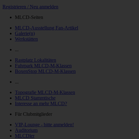
Registrieren / Neu anmelden
MLCD-Seiten
MLCD-Ausstellung Fan-Artikel
Galerie(n)
Werkstätten
...
Rastplatz Lokalitäten
Fuhrpark MLCD-M-Klassen
BoxenStop MLCD-M-Klassen
...
Topografie MLCD-M-Klassen
MLCD Stammtische
Interesse an mehr MLCD?
Für Clubmitglieder
VIP-Lounge - bitte anmelden!
Auditorium
MLCDler