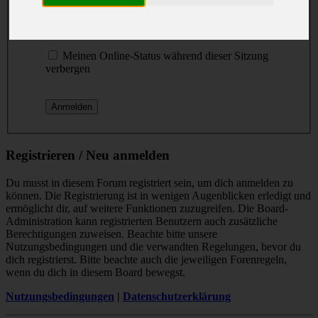
Passwort:
Ich habe mein Passwort vergessen
Meinen Online-Status während dieser Sitzung
verbergen
Registrieren / Neu anmelden
Du musst in diesem Forum registriert sein, um dich anmelden zu
können. Die Registrierung ist in wenigen Augenblicken erledigt und
ermöglicht dir, auf weitere Funktionen zuzugreifen. Die Board-
Administration kann registrierten Benutzern auch zusätzliche
Berechtigungen zuweisen. Beachte bitte unsere
Nutzungsbedingungen und die verwandten Regelungen, bevor du
dich registrierst. Bitte beachte auch die jeweiligen Forenregeln,
wenn du dich in diesem Board bewegst.
Nutzungsbedingungen
|
Datenschutzerklärung