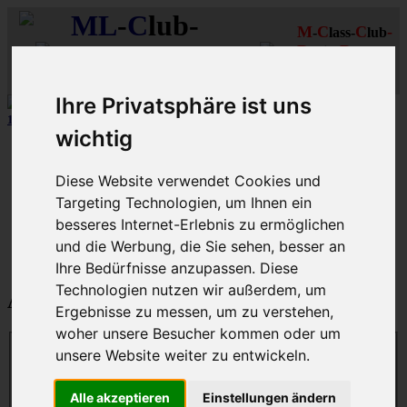
ML
-
C
lub-
M
C
C
-
-
lass-
lub
R
R
D
eutschland
hein-
uhr
MLCD
Regionalbereich
Der
Mercedes M-Klasse Club!
Rhein/Ruhr
Ihre Privatsphäre ist uns
12 aus mehr als 170
Schwarzfahrer
-MLCD-M-Klassen :-)
...mehr..
wichtig
Schnellzugriff
Diese Website verwendet Cookies und
Ungelesene
MLCD-Ausstellung
Targeting Technologien, um Ihnen ein
Forennutzer
besseres Internet-Erlebnis zu ermöglichen
FAQ
und die Werbung, die Sie sehen, besser an
MLCD-Seiten
MLCD-Foren-Übersicht
Ihre Bedürfnisse anzupassen. Diese
Technologien nutzen wir außerdem, um
Anmelden
Ergebnisse zu messen, um zu verstehen,
woher unsere Besucher kommen oder um
unsere Website weiter zu entwickeln.
Benutzername:
Alle akzeptieren
Einstellungen ändern