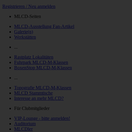
Registrieren / Neu anmelden
MLCD-Seiten
MLCD-Ausstellung Fan-Artikel
Galerie(n)
Werkstätten
...
Rastplatz Lokalitäten
Fuhrpark MLCD-M-Klassen
BoxenStop MLCD-M-Klassen
...
Topografie MLCD-M-Klassen
MLCD Stammtische
Interesse an mehr MLCD?
Für Clubmitglieder
VIP-Lounge - bitte anmelden!
Auditorium
MLCDler