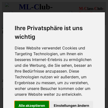
ML
-
C
lub-
M
C
C
-
-
lass-
lub
R
R
D
eutschland
hein-
uhr
MLCD
Regionalbereich
Der
Mercedes M-Klasse Club!
Rhein/Ruhr
Ihre Privatsphäre ist uns
10 unserer W164
MLCD
-M-Klassen
aus
2009
und
2010
...mehr...
wichtig
Schnellzugriff
Diese Website verwendet Cookies und
Ungelesene
MLCD-Ausstellung
Targeting Technologien, um Ihnen ein
Forennutzer
besseres Internet-Erlebnis zu ermöglichen
FAQ
und die Werbung, die Sie sehen, besser an
MLCD-Seiten
MLCD-Foren-Übersicht
Ihre Bedürfnisse anzupassen. Diese
Technologien nutzen wir außerdem, um
Anmelden
Ergebnisse zu messen, um zu verstehen,
woher unsere Besucher kommen oder um
unsere Website weiter zu entwickeln.
Benutzername:
Alle akzeptieren
Einstellungen ändern