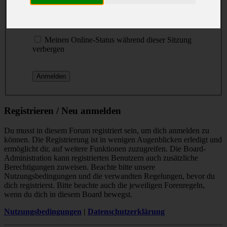
Passwort:
Ich habe mein Passwort vergessen
Meinen Online-Status während dieser Sitzung
verbergen
Registrieren / Neu anmelden
Du musst in diesem Forum registriert sein, um dich anmelden zu
können. Die Registrierung ist in wenigen Augenblicken erledigt und
ermöglicht dir, auf weitere Funktionen zuzugreifen. Die Board-
Administration kann registrierten Benutzern auch zusätzliche
Berechtigungen zuweisen. Beachte bitte unsere
Nutzungsbedingungen und die verwandten Regelungen, bevor du
dich registrierst. Bitte beachte auch die jeweiligen Forenregeln,
wenn du dich in diesem Board bewegst.
Nutzungsbedingungen
|
Datenschutzerklärung