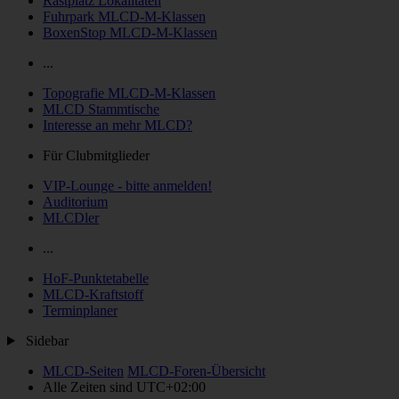
Rastplatz Lokalitäten
Fuhrpark MLCD-M-Klassen
BoxenStop MLCD-M-Klassen
...
Topografie MLCD-M-Klassen
MLCD Stammtische
Interesse an mehr MLCD?
Für Clubmitglieder
VIP-Lounge - bitte anmelden!
Auditorium
MLCDler
...
HoF-Punktetabelle
MLCD-Kraftstoff
Terminplaner
Sidebar
MLCD-Seiten
MLCD-Foren-Übersicht
Alle Zeiten sind
UTC+02:00