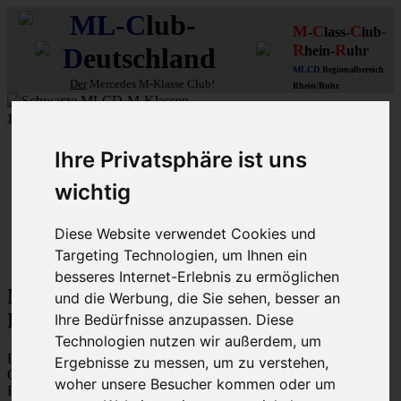
ML
-
C
lub-
M
C
C
-
-
lass-
lub
R
R
D
eutschland
hein-
uhr
MLCD
Regionalbereich
Der
Mercedes M-Klasse Club!
Rhein/Ruhr
12 aus mehr als 170
Schwarzfahrer
-MLCD-M-Klassen :-)
...mehr..
Schnellzugriff
Ihre Privatsphäre ist uns
Ungelesene
wichtig
MLCD-Ausstellung
Forennutzer
FAQ
Diese Website verwendet Cookies und
Targeting Technologien, um Ihnen ein
MLCD-Seiten
MLCD-Foren-Übersicht
besseres Internet-Erlebnis zu ermöglichen
M-Klasse MLCD-Foren des ML-Club-
und die Werbung, die Sie sehen, besser an
Deutschland - Datenschutzerklärung
Ihre Bedürfnisse anzupassen. Diese
Technologien nutzen wir außerdem, um
Diese Richtlinie beschreibt, wie „M-Klasse MLCD-Foren des ML-
Ergebnisse zu messen, um zu verstehen,
Club-Deutschland“ („https://www.mlcd.de/MLCDForen“) (im
woher unsere Besucher kommen oder um
Folgenden „der Betreiber“) die Daten verwendet, die während