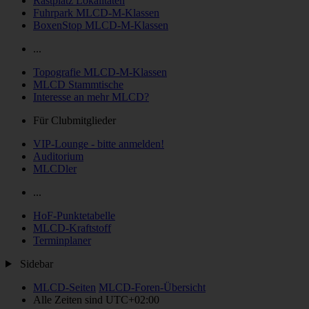
Rastplatz Lokalitäten
Fuhrpark MLCD-M-Klassen
BoxenStop MLCD-M-Klassen
...
Topografie MLCD-M-Klassen
MLCD Stammtische
Interesse an mehr MLCD?
Für Clubmitglieder
VIP-Lounge - bitte anmelden!
Auditorium
MLCDler
...
HoF-Punktetabelle
MLCD-Kraftstoff
Terminplaner
Sidebar
MLCD-Seiten
MLCD-Foren-Übersicht
Alle Zeiten sind
UTC+02:00