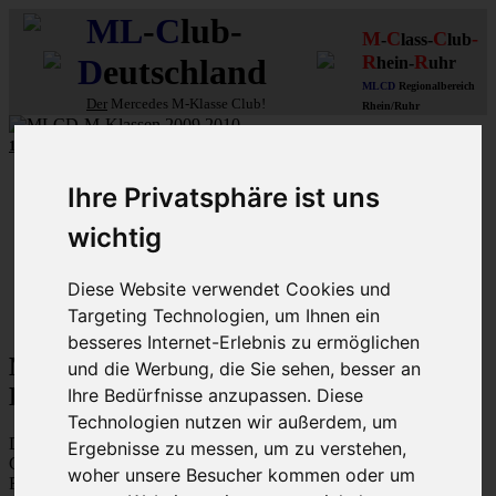
ML
-
C
lub-
M
C
C
-
-
lass-
lub
R
R
D
eutschland
hein-
uhr
MLCD
Regionalbereich
Der
Mercedes M-Klasse Club!
Rhein/Ruhr
10 unserer W164
MLCD
-M-Klassen
aus
2009
und
2010
...mehr...
Schnellzugriff
Ihre Privatsphäre ist uns
Ungelesene
wichtig
MLCD-Ausstellung
Forennutzer
FAQ
Diese Website verwendet Cookies und
Targeting Technologien, um Ihnen ein
MLCD-Seiten
MLCD-Foren-Übersicht
besseres Internet-Erlebnis zu ermöglichen
M-Klasse MLCD-Foren des ML-Club-
und die Werbung, die Sie sehen, besser an
Deutschland - Datenschutzerklärung
Ihre Bedürfnisse anzupassen. Diese
Technologien nutzen wir außerdem, um
Diese Richtlinie beschreibt, wie „M-Klasse MLCD-Foren des ML-
Ergebnisse zu messen, um zu verstehen,
Club-Deutschland“ („https://www.mlcd.de/MLCDForen“) (im
woher unsere Besucher kommen oder um
Folgenden „der Betreiber“) die Daten verwendet, die während