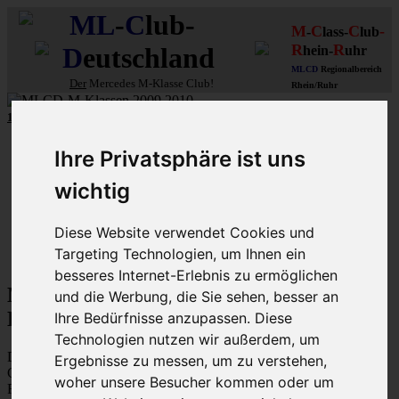
ML
-
C
lub-
M
C
C
-
-
lass-
lub
R
R
D
eutschland
hein-
uhr
MLCD
Regionalbereich
Der
Mercedes M-Klasse Club!
Rhein/Ruhr
10 unserer W164
MLCD
-M-Klassen
aus
2009
und
2010
...mehr...
Schnellzugriff
Ihre Privatsphäre ist uns
Ungelesene
wichtig
MLCD-Ausstellung
Forennutzer
FAQ
Diese Website verwendet Cookies und
Targeting Technologien, um Ihnen ein
MLCD-Seiten
MLCD-Foren-Übersicht
besseres Internet-Erlebnis zu ermöglichen
M-Klasse MLCD-Foren des ML-Club-
und die Werbung, die Sie sehen, besser an
Deutschland - Datenschutzerklärung
Ihre Bedürfnisse anzupassen. Diese
Technologien nutzen wir außerdem, um
Diese Richtlinie beschreibt, wie „M-Klasse MLCD-Foren des ML-
Ergebnisse zu messen, um zu verstehen,
Club-Deutschland“ („https://www.mlcd.de/MLCDForen“) (im
woher unsere Besucher kommen oder um
Folgenden „der Betreiber“) die Daten verwendet, die während