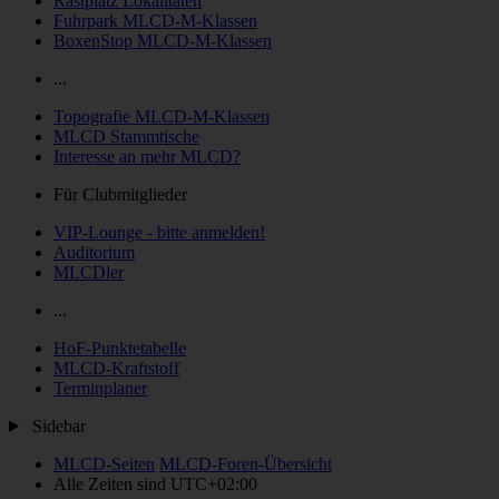
Rastplatz Lokalitäten
Fuhrpark MLCD-M-Klassen
BoxenStop MLCD-M-Klassen
...
Topografie MLCD-M-Klassen
MLCD Stammtische
Interesse an mehr MLCD?
Für Clubmitglieder
VIP-Lounge - bitte anmelden!
Auditorium
MLCDler
...
HoF-Punktetabelle
MLCD-Kraftstoff
Terminplaner
Sidebar
MLCD-Seiten
MLCD-Foren-Übersicht
Alle Zeiten sind
UTC+02:00