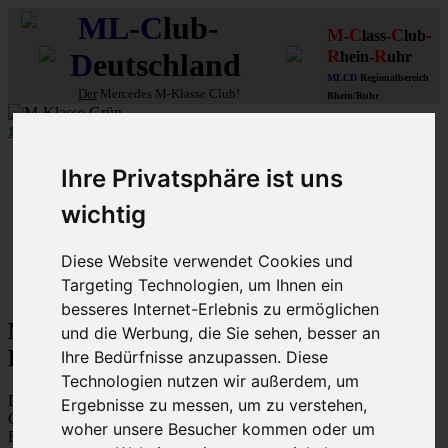
ML
-
C
lub-
M
C
C
-
-
lass-
lub
R
R
D
eutschland
hein-
uhr
MLCD
Regionalbereich
Der
Mercedes M-Klasse Club!
Rhein/Ruhr
10 aus 27
MLCD
-M-Klassen in
Grün
...mehr...
Schnellzugriff
Ihre Privatsphäre ist uns
Ungelesene
wichtig
MLCD-Ausstellung
Forennutzer
FAQ
Diese Website verwendet Cookies und
Targeting Technologien, um Ihnen ein
MLCD-Seiten
MLCD-Foren-Übersicht
besseres Internet-Erlebnis zu ermöglichen
M-Klasse MLCD-Foren des ML-Club-
und die Werbung, die Sie sehen, besser an
Deutschland - Datenschutzerklärung
Ihre Bedürfnisse anzupassen. Diese
Technologien nutzen wir außerdem, um
Diese Richtlinie beschreibt, wie „M-Klasse MLCD-Foren des ML-
Ergebnisse zu messen, um zu verstehen,
Club-Deutschland“ („https://www.mlcd.de/MLCDForen“) (im
woher unsere Besucher kommen oder um
Folgenden „der Betreiber“) die Daten verwendet, die während