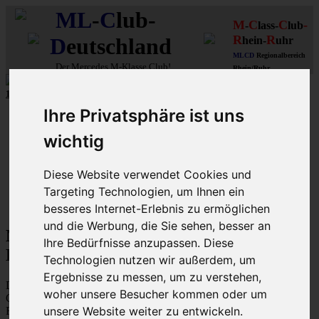
ML
-
C
lub-
M
C
C
-
-
lass-
lub
R
R
D
eutschland
hein-
uhr
MLCD
Regionalbereich
Der
Mercedes M-Klasse Club!
Rhein/Ruhr
10 unserer W164
MLCD
-M-Klassen
aus
2009
und
2010
...mehr...
Ihre Privatsphäre ist uns
Schnellzugriff
wichtig
Ungelesene
MLCD-Ausstellung
Forennutzer
Diese Website verwendet Cookies und
FAQ
Targeting Technologien, um Ihnen ein
MLCD-Seiten
MLCD-Foren-Übersicht
besseres Internet-Erlebnis zu ermöglichen
und die Werbung, die Sie sehen, besser an
M-Klasse MLCD-Foren des ML-Club-
Ihre Bedürfnisse anzupassen. Diese
Deutschland - Datenschutzerklärung
Technologien nutzen wir außerdem, um
Ergebnisse zu messen, um zu verstehen,
Diese Richtlinie beschreibt, wie „M-Klasse MLCD-Foren des ML-
woher unsere Besucher kommen oder um
Club-Deutschland“ („https://www.mlcd.de/MLCDForen“) (im
unsere Website weiter zu entwickeln.
Folgenden „der Betreiber“) die Daten verwendet, die während