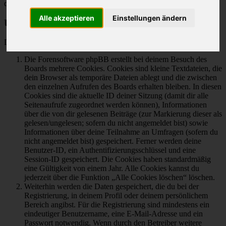
deines Foren-Besuchs gesammelt werden.
Alle akzeptieren
Einstellungen ändern
Umfang und Art der Datenspeicherung
Deine Daten werden auf vier verschiedene Arten gesammelt:
Die Forensoftware phpBB erstellt bei deinem Besuch des
Boards mehrere Cookies. Cookies sind kleine Textdateien, die
dein Browser als temporäre Dateien ablegt und die zwischen
den einzelnen Aufrufen des Boards erhalten bleiben. In diesen
Cookies sind die aktuelle ID deiner Sitzung (damit dir alle
Seitenaufrufe zugeordnet werden können), Informationen
über die von dir gelesenen Beiträge (zur Markierung dieser als
gelesen/ungelesen; sofern du nicht angemeldet bist) sowie
Informationen über deine Teilnahme an Umfragen (sofern du
nicht angemeldet bist) gespeichert. Ferner werden deine
Benutzer-ID, ein Authentifizierungsschlüssel und eine
Session-ID gespeichert. Die Cookies haben standardmäßig
eine Gültigkeit von einem Jahr. Alle Cookies kannst du
jederzeit über die Funktion „Alle Cookies löschen“ löschen.
Weiterhin werden die Daten gespeichert, die du bei der
Registrierung, in deinem Profil oder deinem persönlichem
Bereich angibst. Für die Registrierung sind mindestens ein
eindeutiger Benutzername, eine E-Mail-Adresse und ein
Passwort notwendig. Wenn durch den Betreiber weitere