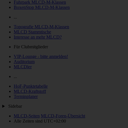
Fuhrpark MLCD-M-Klassen
BoxenStop MLCD-M-Klassen
...
Topografie MLCD-M-Klassen
MLCD Stammtische
Interesse an mehr MLCD?
Für Clubmitglieder
VIP-Lounge - bitte anmelden!
Auditorium
MLCDler
...
HoF-Punktetabelle
MLCD-Kraftstoff
Terminplaner
Sidebar
MLCD-Seiten
MLCD-Foren-Übersicht
Alle Zeiten sind
UTC+02:00