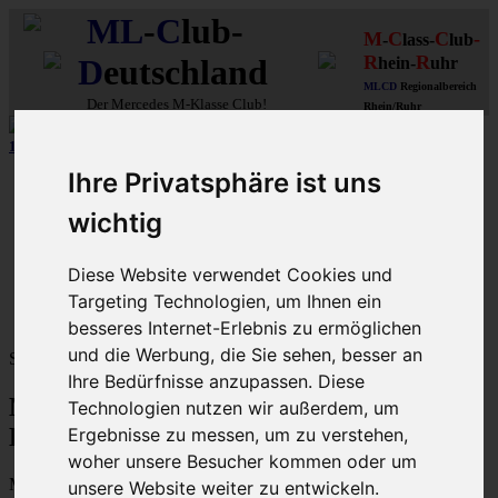
ML
-
C
lub-
M
C
C
-
-
lass-
lub
R
R
D
eutschland
hein-
uhr
MLCD
Regionalbereich
Der
Mercedes M-Klasse Club!
Rhein/Ruhr
12 aus mehr als 170
Schwarzfahrer
-MLCD-M-Klassen :-)
...mehr..
Ihre Privatsphäre ist uns
Schnellzugriff
wichtig
Ungelesene
MLCD-Ausstellung
Forennutzer
Diese Website verwendet Cookies und
FAQ
Targeting Technologien, um Ihnen ein
MLCD-Seiten
MLCD-Foren-Übersicht
besseres Internet-Erlebnis zu ermöglichen
und die Werbung, die Sie sehen, besser an
Sprache:
Ihre Bedürfnisse anzupassen. Diese
M-Klasse MLCD-Foren des ML-Club-
Technologien nutzen wir außerdem, um
Deutschland - Registrierung
Ergebnisse zu messen, um zu verstehen,
woher unsere Besucher kommen oder um
Mit dem Zugriff auf „M-Klasse MLCD-Foren des ML-Club-
unsere Website weiter zu entwickeln.