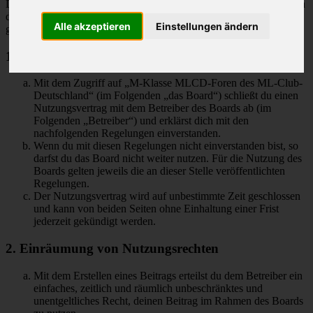
Deutschland“ („https://www.mlcd.de/MLCDForen“) wird zwischen
dir und dem Betreiber ein Vertrag mit folgenden Regelungen
Alle akzeptieren
Einstellungen ändern
geschlossen:
1. Nutzungsvertrag
Mit dem Zugriff auf „M-Klasse MLCD-Foren des ML-Club-
Deutschland“ (im Folgenden „das Board“) schließt du einen
Nutzungsvertrag mit dem Betreiber des Boards ab (im
Folgenden „Betreiber“) und erklärst dich mit den
nachfolgenden Regelungen einverstanden.
Wenn du mit diesen Regelungen nicht einverstanden bist, so
darfst du das Board nicht weiter nutzen. Für die Nutzung des
Boards gelten jeweils die an dieser Stelle veröffentlichten
Regelungen.
Der Nutzungsvertrag wird auf unbestimmte Zeit geschlossen
und kann von beiden Seiten ohne Einhaltung einer Frist
jederzeit gekündigt werden.
2. Einräumung von Nutzungsrechten
Mit dem Erstellen eines Beitrags erteilst du dem Betreiber ein
einfaches, zeitlich und räumlich unbeschränktes und
unentgeltliches Recht, deinen Beitrag im Rahmen des Boards