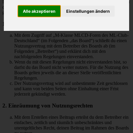
Deutschland“ („https://www.mlcd.de/MLCDForen“) wird zwischen
dir und dem Betreiber ein Vertrag mit folgenden Regelungen
Alle akzeptieren
Einstellungen ändern
geschlossen:
1. Nutzungsvertrag
Mit dem Zugriff auf „M-Klasse MLCD-Foren des ML-Club-
Deutschland“ (im Folgenden „das Board“) schließt du einen
Nutzungsvertrag mit dem Betreiber des Boards ab (im
Folgenden „Betreiber“) und erklärst dich mit den
nachfolgenden Regelungen einverstanden.
Wenn du mit diesen Regelungen nicht einverstanden bist, so
darfst du das Board nicht weiter nutzen. Für die Nutzung des
Boards gelten jeweils die an dieser Stelle veröffentlichten
Regelungen.
Der Nutzungsvertrag wird auf unbestimmte Zeit geschlossen
und kann von beiden Seiten ohne Einhaltung einer Frist
jederzeit gekündigt werden.
2. Einräumung von Nutzungsrechten
Mit dem Erstellen eines Beitrags erteilst du dem Betreiber ein
einfaches, zeitlich und räumlich unbeschränktes und
unentgeltliches Recht, deinen Beitrag im Rahmen des Boards