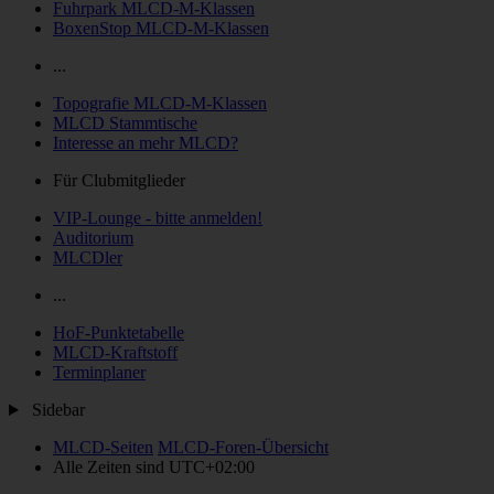
Fuhrpark MLCD-M-Klassen
BoxenStop MLCD-M-Klassen
...
Topografie MLCD-M-Klassen
MLCD Stammtische
Interesse an mehr MLCD?
Für Clubmitglieder
VIP-Lounge - bitte anmelden!
Auditorium
MLCDler
...
HoF-Punktetabelle
MLCD-Kraftstoff
Terminplaner
Sidebar
MLCD-Seiten
MLCD-Foren-Übersicht
Alle Zeiten sind
UTC+02:00