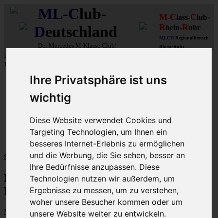
ML
-
C
lub-
M
C
C
-
-
lass-
lub
R
R
D
eutschland
hein-
uhr
MLCD
Regionalbereich
Der
Mercedes M-Klasse Club!
Rhein/Ruhr
10 aus 27
MLCD
-M-Klassen in
Grün
...mehr...
Ihre Privatsphäre ist uns
Schnellzugriff
wichtig
Ungelesene
MLCD-Ausstellung
Forennutzer
Diese Website verwendet Cookies und
FAQ
Targeting Technologien, um Ihnen ein
MLCD-Seiten
MLCD-Foren-Übersicht
besseres Internet-Erlebnis zu ermöglichen
und die Werbung, die Sie sehen, besser an
Sprache:
Ihre Bedürfnisse anzupassen. Diese
M-Klasse MLCD-Foren des ML-Club-
Technologien nutzen wir außerdem, um
Deutschland - Registrierung
Ergebnisse zu messen, um zu verstehen,
woher unsere Besucher kommen oder um
Mit dem Zugriff auf „M-Klasse MLCD-Foren des ML-Club-
unsere Website weiter zu entwickeln.