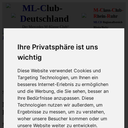
ML
-
C
lub-
M
C
C
-
-
lass-
lub
R
R
D
eutschland
hein-
uhr
MLCD
Regionalbereich
Der
Mercedes M-Klasse Club!
Rhein/Ruhr
10 aus 15 unserer in
Graz (A)
gebauten MLCDler-M-Klassen
| ...mehr...
Ihre Privatsphäre ist uns
Schnellzugriff
wichtig
Ungelesene
MLCD-Ausstellung
Forennutzer
Diese Website verwendet Cookies und
FAQ
Targeting Technologien, um Ihnen ein
MLCD-Seiten
MLCD-Foren-Übersicht
besseres Internet-Erlebnis zu ermöglichen
und die Werbung, die Sie sehen, besser an
Sprache:
Ihre Bedürfnisse anzupassen. Diese
M-Klasse MLCD-Foren des ML-Club-
Technologien nutzen wir außerdem, um
Deutschland - Registrierung
Ergebnisse zu messen, um zu verstehen,
woher unsere Besucher kommen oder um
Mit dem Zugriff auf „M-Klasse MLCD-Foren des ML-Club-
unsere Website weiter zu entwickeln.