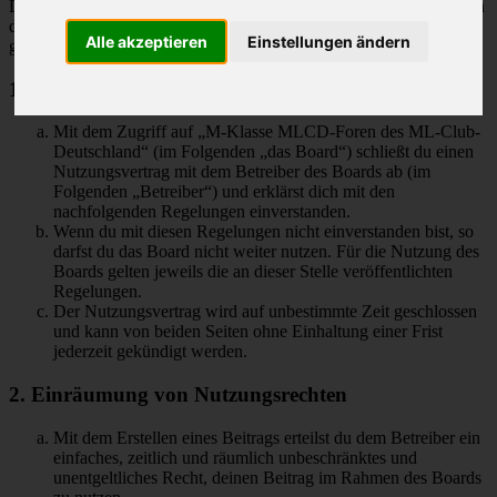
Deutschland“ („https://www.mlcd.de/MLCDForen“) wird zwischen
dir und dem Betreiber ein Vertrag mit folgenden Regelungen
Alle akzeptieren
Einstellungen ändern
geschlossen:
1. Nutzungsvertrag
Mit dem Zugriff auf „M-Klasse MLCD-Foren des ML-Club-
Deutschland“ (im Folgenden „das Board“) schließt du einen
Nutzungsvertrag mit dem Betreiber des Boards ab (im
Folgenden „Betreiber“) und erklärst dich mit den
nachfolgenden Regelungen einverstanden.
Wenn du mit diesen Regelungen nicht einverstanden bist, so
darfst du das Board nicht weiter nutzen. Für die Nutzung des
Boards gelten jeweils die an dieser Stelle veröffentlichten
Regelungen.
Der Nutzungsvertrag wird auf unbestimmte Zeit geschlossen
und kann von beiden Seiten ohne Einhaltung einer Frist
jederzeit gekündigt werden.
2. Einräumung von Nutzungsrechten
Mit dem Erstellen eines Beitrags erteilst du dem Betreiber ein
einfaches, zeitlich und räumlich unbeschränktes und
unentgeltliches Recht, deinen Beitrag im Rahmen des Boards