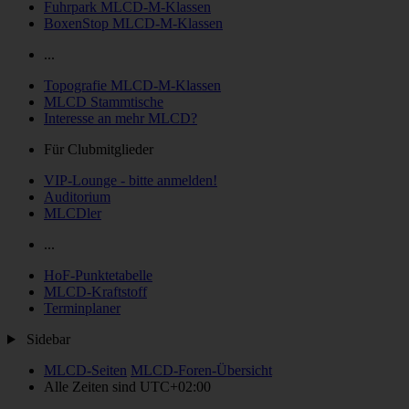
Fuhrpark MLCD-M-Klassen
BoxenStop MLCD-M-Klassen
...
Topografie MLCD-M-Klassen
MLCD Stammtische
Interesse an mehr MLCD?
Für Clubmitglieder
VIP-Lounge - bitte anmelden!
Auditorium
MLCDler
...
HoF-Punktetabelle
MLCD-Kraftstoff
Terminplaner
Sidebar
MLCD-Seiten
MLCD-Foren-Übersicht
Alle Zeiten sind
UTC+02:00